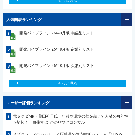
人気図表ランキング
開発パイプライン 26年8月版 申請品リスト
1
開発パイプライン 26年8月版 企業別リスト
2
開発パイプライン 26年8月版 疾患別リスト
3
もっと見る
ユーザー評価ランキング
元タケダMR・藤田祥子氏 年齢や環境の壁を越えて人材の可能性
1
を切拓く 目指すは”かかりつけコンサル“
スズケン スペシャリティ医薬品の院内輸送システム「Cubixx
2