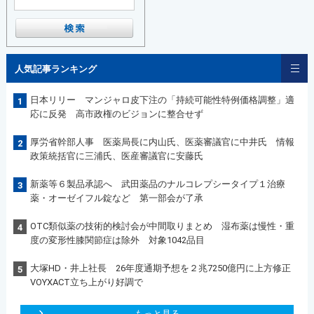
人気記事ランキング
日本リリー マンジャロ皮下注の「持続可能性特例価格調整」適
1
応に反発 高市政権のビジョンに整合せず
厚労省幹部人事 医薬局長に内山氏、医薬審議官に中井氏 情報
2
政策統括官に三浦氏、医産審議官に安藤氏
新薬等６製品承認へ 武田薬品のナルコレプシータイプ１治療
3
薬・オーゼイフル錠など 第一部会が了承
OTC類似薬の技術的検討会が中間取りまとめ 湿布薬は慢性・重
4
度の変形性膝関節症は除外 対象1042品目
大塚HD・井上社長 26年度通期予想を２兆7250億円に上方修正
5
VOYXACT立ち上がり好調で
もっと見る