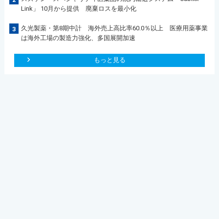
Link」 10月から提供 廃棄ロスを最小化
久光製薬・第8期中計 海外売上高比率60.0％以上 医療用薬事業
3
は海外工場の製造力強化、多国展開加速
もっと見る