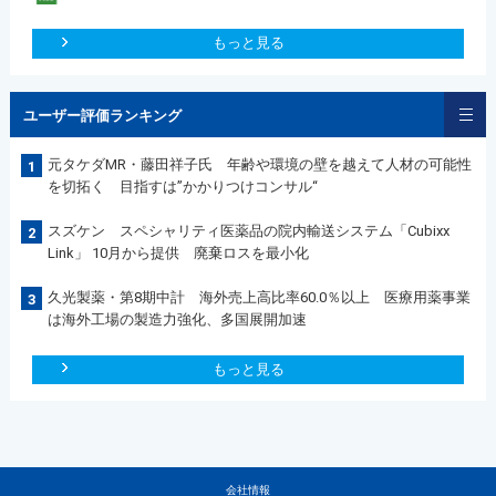
もっと見る
ユーザー評価ランキング
元タケダMR・藤田祥子氏 年齢や環境の壁を越えて人材の可能性
1
を切拓く 目指すは”かかりつけコンサル“
スズケン スペシャリティ医薬品の院内輸送システム「Cubixx
2
Link」 10月から提供 廃棄ロスを最小化
久光製薬・第8期中計 海外売上高比率60.0％以上 医療用薬事業
3
は海外工場の製造力強化、多国展開加速
もっと見る
会社情報