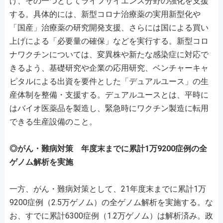
げ、その一つとしてライフサイエンス分野の強化を支援
する。具体的には、新型コロナ治療薬の実用新型化や
「国産」治療薬の研究開発支援、さらには国による買い
上げによる「必要量の確保」などを実行する。新型コロ
ナワクチンについては、変異株や新たな感染症に対応で
きるよう、基礎研究や企業の応用研究、ベンチャーキャ
ピタルによる出資を要件とした「デュアルユース」の生
産体制を整備・支援する。デュアルユースとは、平時に
はバイオ医薬品を製造し、緊急時にワクチン製造に転用
できる生産設備のこと。
◎がん・難病対策 年度末までに累計1万9200症例の全
ゲノム解析を実施
一方、がん・難病対策として、21年度末までに累計1万
9200症例（2.5万ゲノム）の全ゲノム解析を実施する。な
お、すでに累計6300症例（1.2万ゲノム）は解析済み。政