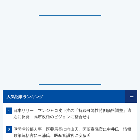
人気記事ランキング
日本リリー マンジャロ皮下注の「持続可能性特例価格調整」適
1
応に反発 高市政権のビジョンに整合せず
厚労省幹部人事 医薬局長に内山氏、医薬審議官に中井氏 情報
2
政策統括官に三浦氏、医産審議官に安藤氏