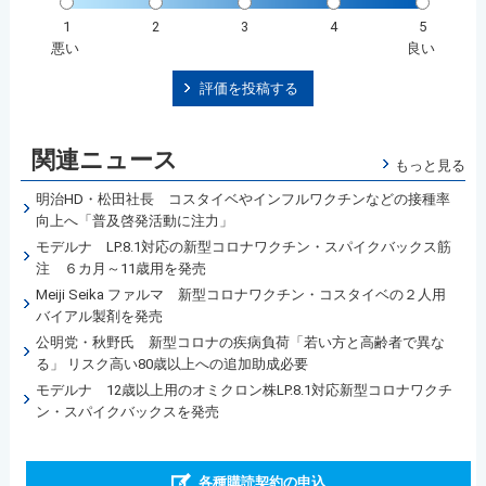
1
2
3
4
5
悪い
良い
評価を投稿する
関連ニュース
もっと見る
明治HD・松田社長 コスタイベやインフルワクチンなどの接種率
向上へ「普及啓発活動に注力」
モデルナ LP.8.1対応の新型コロナワクチン・スパイクバックス筋
注 ６カ月～11歳用を発売
Meiji Seika ファルマ 新型コロナワクチン・コスタイベの２人用
バイアル製剤を発売
公明党・秋野氏 新型コロナの疾病負荷「若い方と高齢者で異な
る」 リスク高い80歳以上への追加助成必要
モデルナ 12歳以上用のオミクロン株LP.8.1対応新型コロナワクチ
ン・スパイクバックスを発売
各種購読契約の申込