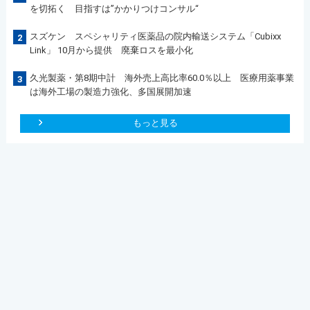
を切拓く 目指すは”かかりつけコンサル“
スズケン スペシャリティ医薬品の院内輸送システム「Cubixx
2
Link」 10月から提供 廃棄ロスを最小化
久光製薬・第8期中計 海外売上高比率60.0％以上 医療用薬事業
3
は海外工場の製造力強化、多国展開加速
もっと見る