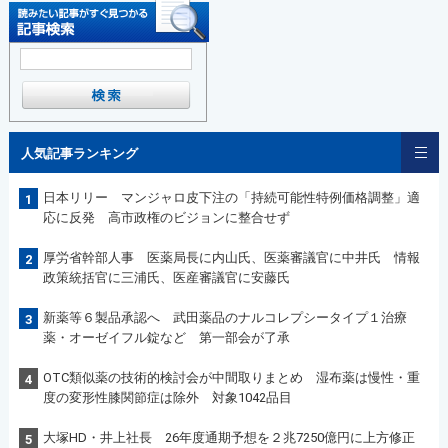
人気記事ランキング
日本リリー マンジャロ皮下注の「持続可能性特例価格調整」適
1
応に反発 高市政権のビジョンに整合せず
厚労省幹部人事 医薬局長に内山氏、医薬審議官に中井氏 情報
2
政策統括官に三浦氏、医産審議官に安藤氏
新薬等６製品承認へ 武田薬品のナルコレプシータイプ１治療
3
薬・オーゼイフル錠など 第一部会が了承
OTC類似薬の技術的検討会が中間取りまとめ 湿布薬は慢性・重
4
度の変形性膝関節症は除外 対象1042品目
大塚HD・井上社長 26年度通期予想を２兆7250億円に上方修正
5