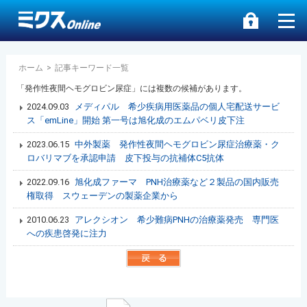
ホーム
>
記事キーワード一覧
「発作性夜間ヘモグロビン尿症」には複数の候補があります。
2024.09.03
メディパル 希少疾病用医薬品の個人宅配送サービ
ス「emLine」開始 第一号は旭化成のエムパベリ皮下注
2023.06.15
中外製薬 発作性夜間ヘモグロビン尿症治療薬・ク
ロバリマブを承認申請 皮下投与の抗補体C5抗体
2022.09.16
旭化成ファーマ PNH治療薬など２製品の国内販売
権取得 スウェーデンの製薬企業から
2010.06.23
アレクシオン 希少難病PNHの治療薬発売 専門医
への疾患啓発に注力