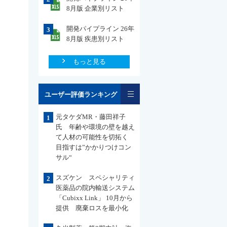
8月版 企業別リスト
開発パイプライン 26年
3
8月版 疾患別リスト
もっと見る
一覧
ユーザー評価ランキング
元タケダMR・藤田祥子
1
氏 年齢や環境の壁を越え
て人材の可能性を切拓く
目指すは”かかりつけコン
サル“
スズケン スペシャリティ
2
医薬品の院内輸送システム
「Cubixx Link」 10月から
提供 廃棄ロスを最小化