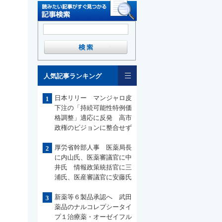
一覧
人気記事ランキング
日本リリー マンジャロ皮
1
下注の「持続可能性特例価
格調整」適応に反発 高市
政権のビジョンに整合せず
厚労省幹部人事 医薬局長
2
に内山氏、医薬審議官に中
井氏 情報政策統括官に三
浦氏、医産審議官に安藤氏
新薬等６製品承認へ 武田
3
薬品のナルコレプシータイ
プ１治療薬・オーゼイフル