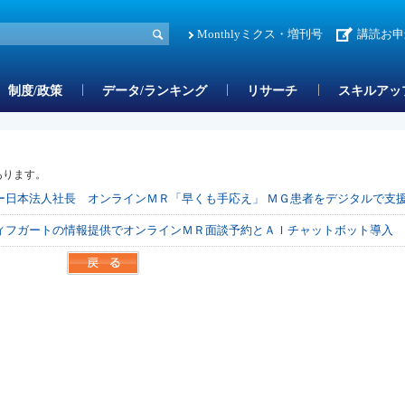
Monthlyミクス・増刊号
講読お申
制度/政策
データ/ランキング
リサーチ
スキルアッ
あります。
ー日本法人社長 オンラインＭＲ「早くも手応え」 ＭＧ患者をデジタルで支
ィフガートの情報提供でオンラインＭＲ面談予約とＡＩチャットボット導入