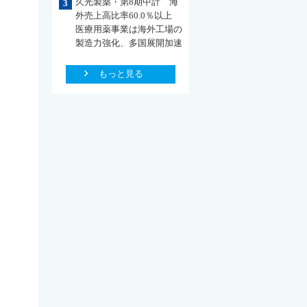
久光製薬・第8期中計 海
3
外売上高比率60.0％以上
医療用薬事業は海外工場の
製造力強化、多国展開加速
もっと見る