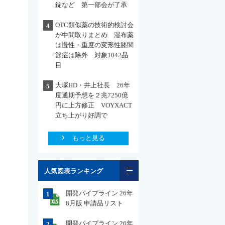
錠など 第一部会が了承
OTC類似薬の技術的検討会
4
が中間取りまとめ 湿布薬
は慢性・重度の変形性膝関
節症は除外 対象1042品
目
大塚HD・井上社長 26年
5
度通期予想を２兆7250億
円に上方修正 VOYXACT
立ち上がり好調で
もっと見る
一覧
人気図表ランキング
開発パイプライン 26年
1
8月版 申請品リスト
開発パイプライン 26年
2