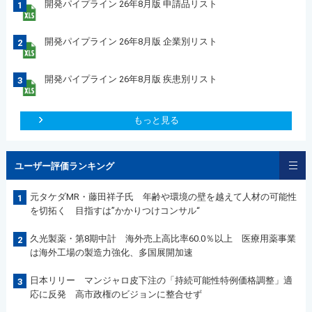
開発パイプライン 26年8月版 申請品リスト
1
開発パイプライン 26年8月版 企業別リスト
2
開発パイプライン 26年8月版 疾患別リスト
3
もっと見る
ユーザー評価ランキング
元タケダMR・藤田祥子氏 年齢や環境の壁を越えて人材の可能性
1
を切拓く 目指すは”かかりつけコンサル“
久光製薬・第8期中計 海外売上高比率60.0％以上 医療用薬事業
2
は海外工場の製造力強化、多国展開加速
日本リリー マンジャロ皮下注の「持続可能性特例価格調整」適
3
応に反発 高市政権のビジョンに整合せず