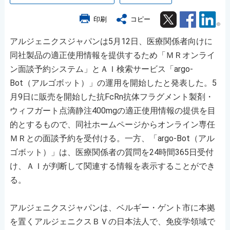
Twitter
Facebook
Lin
印刷
コピー
アルジェニクスジャパンは5月12日、医療関係者向けに
同社製品の適正使用情報を提供するため「ＭＲオンライ
ン面談予約システム」とＡＩ検索サービス「argo-
Bot（アルゴボット）」の運用を開始したと発表した。5
月9日に販売を開始した抗FcRn抗体フラグメント製剤・
ウィフガート点滴静注400mgの適正使用情報の提供を目
的とするもので、同社ホームページからオンライン専任
ＭＲとの面談予約を受付ける。一方、「argo-Bot（アル
ゴボット）」は、医療関係者の質問を24時間365日受付
け、ＡＩが判断して関連する情報を表示することができ
る。
アルジェニクスジャパンは、ベルギー・ゲント市に本拠
を置くアルジェニクスＢＶの日本法人で、免疫学領域で