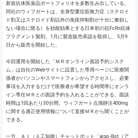
新規抗体医薬品ポートフォリオを多数生み出している。
同社のウィフガートは、全身型重症筋無力症（ステロイ
ド剤又はステロイド剤以外の免疫抑制剤が十分に奏効し
ない場合に限る）を効能効果とする日本初の抗FcRn抗体
フラグメント製剤。1月に製造販売承認を取得し、5月9
日から販売を開始した。
今回運用を開始した「ＭＲオンライン面談予約システ
ム」は自社のWebサイトに設置した専用ページに医療関
係者がパソコンやスマートフォンからアクセスし、必要
事項を入力するだけで医療者が希望する時間帯にオンラ
イン専任ＭＲとの面談予約を入れることができる。面談
時間は1回あたり30分間。ウィフガート点滴静注400mg
に関する適正使用情報について直接ＭＲから聞くことが
できる。
一方、ＡＩ（人工知能）チャットボット「argo-Bot（ア