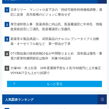
日本リリー マンジャロ皮下注の「持続可能性特例価格調整」適
1
応に反発 高市政権のビジョンに整合せず
厚労省幹部人事 医薬局長に内山氏、医薬審議官に中井氏 情報
2
政策統括官に三浦氏、医産審議官に安藤氏
新薬等６製品承認へ 武田薬品のナルコレプシータイプ１治療
3
薬・オーゼイフル錠など 第一部会が了承
OTC類似薬の技術的検討会が中間取りまとめ 湿布薬は慢性・重
4
度の変形性膝関節症は除外 対象1042品目
大塚HD・井上社長 26年度通期予想を２兆7250億円に上方修正
5
VOYXACT立ち上がり好調で
もっと見る
人気図表ランキング