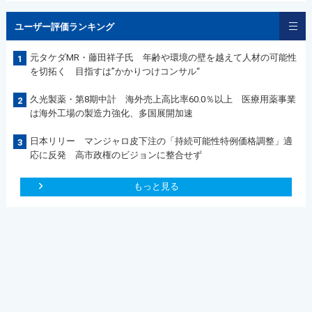
ユーザー評価ランキング
元タケダMR・藤田祥子氏 年齢や環境の壁を越えて人材の可能性
1
を切拓く 目指すは”かかりつけコンサル“
久光製薬・第8期中計 海外売上高比率60.0％以上 医療用薬事業
2
は海外工場の製造力強化、多国展開加速
日本リリー マンジャロ皮下注の「持続可能性特例価格調整」適
3
応に反発 高市政権のビジョンに整合せず
もっと見る