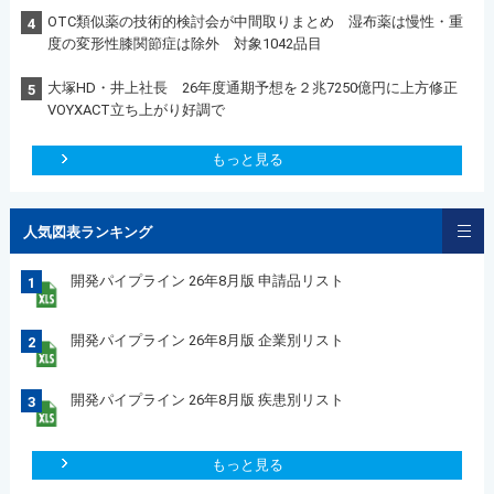
OTC類似薬の技術的検討会が中間取りまとめ 湿布薬は慢性・重
4
度の変形性膝関節症は除外 対象1042品目
大塚HD・井上社長 26年度通期予想を２兆7250億円に上方修正
5
VOYXACT立ち上がり好調で
もっと見る
人気図表ランキング
開発パイプライン 26年8月版 申請品リスト
1
開発パイプライン 26年8月版 企業別リスト
2
開発パイプライン 26年8月版 疾患別リスト
3
もっと見る