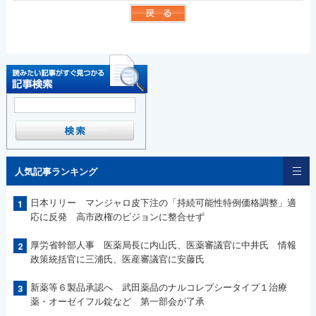
人気記事ランキング
日本リリー マンジャロ皮下注の「持続可能性特例価格調整」適
1
応に反発 高市政権のビジョンに整合せず
厚労省幹部人事 医薬局長に内山氏、医薬審議官に中井氏 情報
2
政策統括官に三浦氏、医産審議官に安藤氏
新薬等６製品承認へ 武田薬品のナルコレプシータイプ１治療
3
薬・オーゼイフル錠など 第一部会が了承