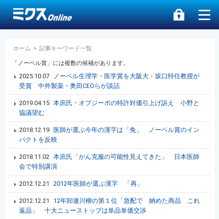
ホーム
>
記事キーワード一覧
「ノーベル賞」には複数の候補があります。
2025.10.07
ノーベル生理学・医学賞を大阪大・坂口特任教授が
受賞 中外製薬・奥田CEOらが談話
2019.04.15
本庶氏・オプジーボの特許対価引上げ訴え 小野と
協議望む
2018.12.19
医師が選ぶ今年の漢字は「免」 ノーベル賞のイン
パクトを反映
2018.11.02
本庶氏「がん克服の可能性見えてきた」 日本医師
会で特別講演
2012.12.21
2012年医師が選ぶ漢字 「再」
2012.12.21
12年卸連川柳の第１位「急配で 納めた商品 これ
返品」 十大ニューストップは単品単価交渉