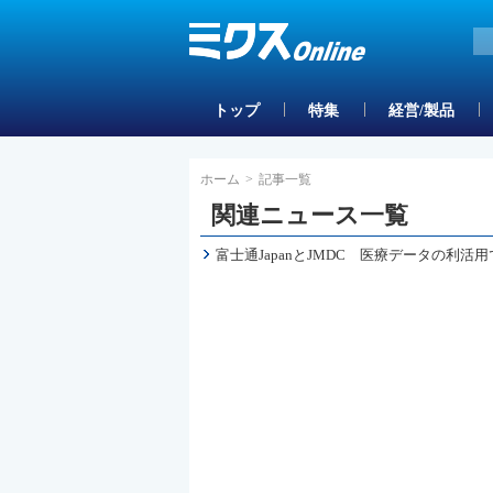
トップ
特集
経営/製品
ホーム
>
記事一覧
関連ニュース一覧
富士通JapanとJMDC 医療データの利