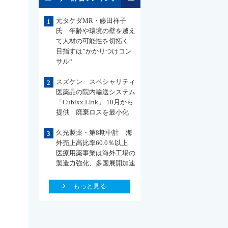
元タケダMR・藤田祥子
1
氏 年齢や環境の壁を越え
て人材の可能性を切拓く
目指すは”かかりつけコン
サル“
スズケン スペシャリティ
2
医薬品の院内輸送システム
「Cubixx Link」 10月から
提供 廃棄ロスを最小化
久光製薬・第8期中計 海
3
外売上高比率60.0％以上
医療用薬事業は海外工場の
製造力強化、多国展開加速
もっと見る