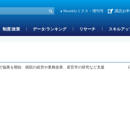
Monthlyミクス・増刊号
講読お申
制度/政策
データ/ランキング
リサーチ
スキルアッ
活用で協業を開始 病院の経営や業務改善、産官学の研究など支援
(