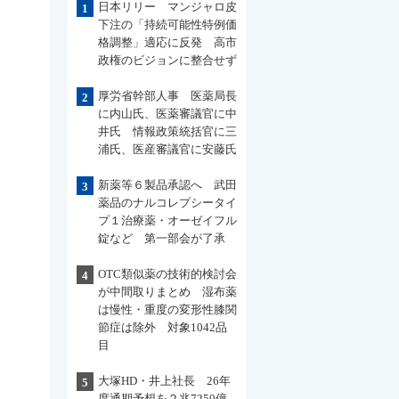
日本リリー マンジャロ皮
1
下注の「持続可能性特例価
格調整」適応に反発 高市
政権のビジョンに整合せず
厚労省幹部人事 医薬局長
2
に内山氏、医薬審議官に中
井氏 情報政策統括官に三
浦氏、医産審議官に安藤氏
新薬等６製品承認へ 武田
3
薬品のナルコレプシータイ
プ１治療薬・オーゼイフル
錠など 第一部会が了承
OTC類似薬の技術的検討会
4
が中間取りまとめ 湿布薬
は慢性・重度の変形性膝関
節症は除外 対象1042品
目
大塚HD・井上社長 26年
5
度通期予想を２兆7250億