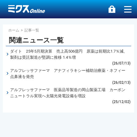
ホーム
>
記事一覧
関連ニュース一覧
ダイト 25年5月期決算 売上高506億円 原薬は前期比1.7％減、
製剤は受託製造が堅調に推移 1.4％増
(26/07/13)
アルフレッサファーマ アナフィラキシー補助治療薬・ネフィー
点鼻液を発売
(26/02/13)
アルフレッサファーマ 医薬品等製造の岡山製薬工場 カーボン
ニュートラル実現へ太陽光発電設備を増設
(25/12/02)