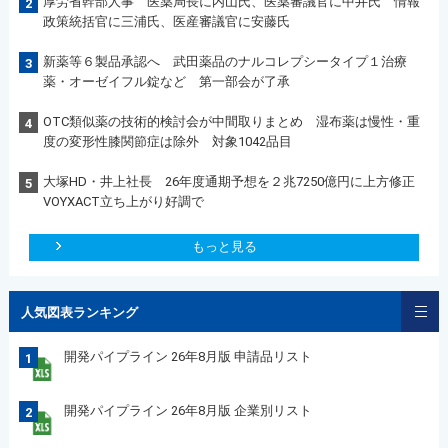
厚労省幹部人事 医薬局長に内山氏、医薬審議官に中井氏 情報
2
政策統括官に三浦氏、医産審議官に安藤氏
新薬等６製品承認へ 武田薬品のナルコレプシータイプ１治療
3
薬・オーゼイフル錠など 第一部会が了承
OTC類似薬の技術的検討会が中間取りまとめ 湿布薬は慢性・重
4
度の変形性膝関節症は除外 対象1042品目
大塚HD・井上社長 26年度通期予想を２兆7250億円に上方修正
5
VOYXACT立ち上がり好調で
もっと見る
人気図表ランキング
開発パイプライン 26年8月版 申請品リスト
1
開発パイプライン 26年8月版 企業別リスト
2