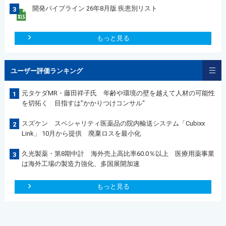
開発パイプライン 26年8月版 疾患別リスト
3
もっと見る
ユーザー評価ランキング
元タケダMR・藤田祥子氏 年齢や環境の壁を越えて人材の可能性
1
を切拓く 目指すは”かかりつけコンサル“
スズケン スペシャリティ医薬品の院内輸送システム「Cubixx
2
Link」 10月から提供 廃棄ロスを最小化
久光製薬・第8期中計 海外売上高比率60.0％以上 医療用薬事業
3
は海外工場の製造力強化、多国展開加速
もっと見る