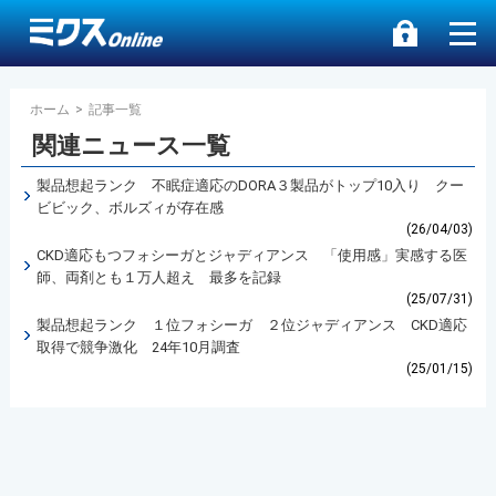
ホーム
>
記事一覧
関連ニュース一覧
製品想起ランク 不眠症適応のDORA３製品がトップ10入り クー
ビビック、ボルズィが存在感
(26/04/03)
CKD適応もつフォシーガとジャディアンス 「使用感」実感する医
師、両剤とも１万人超え 最多を記録
(25/07/31)
製品想起ランク １位フォシーガ ２位ジャディアンス CKD適応
取得で競争激化 24年10月調査
(25/01/15)