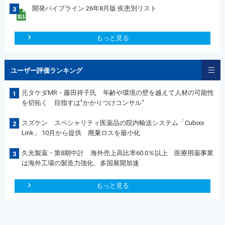
開発パイプライン 26年8月版 疾患別リスト
3
もっと見る
ユーザー評価ランキング
元タケダMR・藤田祥子氏 年齢や環境の壁を越えて人材の可能性
1
を切拓く 目指すは”かかりつけコンサル“
スズケン スペシャリティ医薬品の院内輸送システム「Cubixx
2
Link」 10月から提供 廃棄ロスを最小化
久光製薬・第8期中計 海外売上高比率60.0％以上 医療用薬事業
3
は海外工場の製造力強化、多国展開加速
もっと見る