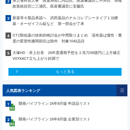
厚労省幹部人事 医薬局長に内山氏、医薬審議官に中井氏 情報
2
政策統括官に三浦氏、医産審議官に安藤氏
新薬等６製品承認へ 武田薬品のナルコレプシータイプ１治療
3
薬・オーゼイフル錠など 第一部会が了承
OTC類似薬の技術的検討会が中間取りまとめ 湿布薬は慢性・重
4
度の変形性膝関節症は除外 対象1042品目
大塚HD・井上社長 26年度通期予想を２兆7250億円に上方修正
5
VOYXACT立ち上がり好調で
もっと見る
人気図表ランキング
開発パイプライン 26年8月版 申請品リスト
1
開発パイプライン 26年8月版 企業別リスト
2