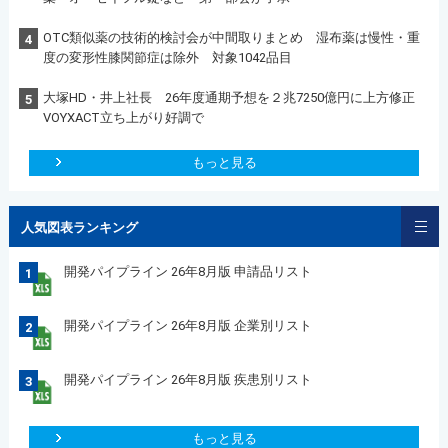
OTC類似薬の技術的検討会が中間取りまとめ 湿布薬は慢性・重
4
度の変形性膝関節症は除外 対象1042品目
大塚HD・井上社長 26年度通期予想を２兆7250億円に上方修正
5
VOYXACT立ち上がり好調で
もっと見る
人気図表ランキング
開発パイプライン 26年8月版 申請品リスト
1
開発パイプライン 26年8月版 企業別リスト
2
開発パイプライン 26年8月版 疾患別リスト
3
もっと見る