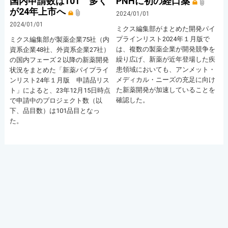
国内申請数は101 多く
PNHに初の経口薬
が24年上市へ
2024/01/01
2024/01/01
ミクス編集部がまとめた開発パイ
プラインリスト2024年１月版で
ミクス編集部が製薬企業75社（内
は、複数の製薬企業が開発競争を
資系企業48社、外資系企業27社）
繰り広げ、新薬が近年登場した疾
の国内フェーズ２以降の新薬開発
患領域においても、アンメット・
状況をまとめた「新薬パイプライ
メディカル・ニーズの充足に向け
ンリスト24年１月版 申請品リス
た新薬開発が加速していることを
ト」によると、23年12月15日時点
確認した。
で申請中のプロジェクト数（以
下、品目数）は101品目となっ
た。