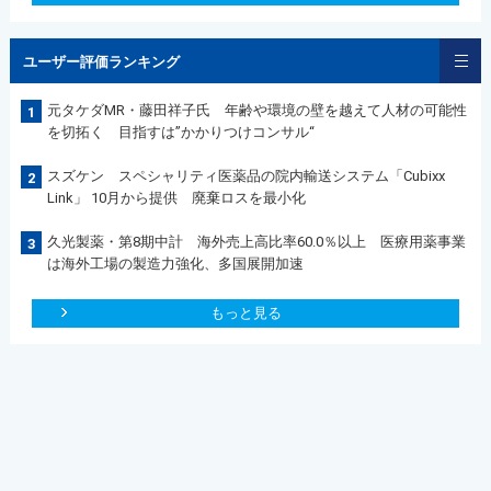
ユーザー評価ランキング
元タケダMR・藤田祥子氏 年齢や環境の壁を越えて人材の可能性
1
を切拓く 目指すは”かかりつけコンサル“
スズケン スペシャリティ医薬品の院内輸送システム「Cubixx
2
Link」 10月から提供 廃棄ロスを最小化
久光製薬・第8期中計 海外売上高比率60.0％以上 医療用薬事業
3
は海外工場の製造力強化、多国展開加速
もっと見る