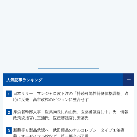
人気記事ランキング
日本リリー マンジャロ皮下注の「持続可能性特例価格調整」適
1
応に反発 高市政権のビジョンに整合せず
厚労省幹部人事 医薬局長に内山氏、医薬審議官に中井氏 情報
2
政策統括官に三浦氏、医産審議官に安藤氏
新薬等６製品承認へ 武田薬品のナルコレプシータイプ１治療
3
薬・オーゼイフル錠など 第一部会が了承