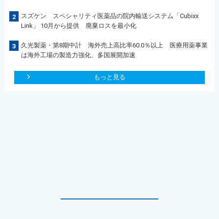
スズケン スペシャリティ医薬品の院内輸送システム「Cubixx
2
Link」 10月から提供 廃棄ロスを最小化
久光製薬・第8期中計 海外売上高比率60.0％以上 医療用薬事業
3
は海外工場の製造力強化、多国展開加速
もっと見る