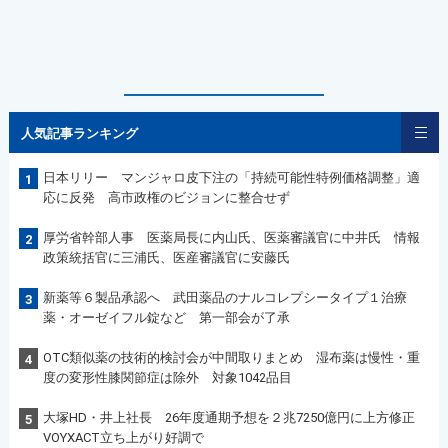
人気記事ランキング
日本リリー マンジャロ皮下注の「持続可能性特例価格調整」適
1
応に反発 高市政権のビジョンに整合せず
厚労省幹部人事 医薬局長に内山氏、医薬審議官に中井氏 情報
2
政策統括官に三浦氏、医産審議官に安藤氏
新薬等６製品承認へ 武田薬品のナルコレプシータイプ１治療
3
薬・オーゼイフル錠など 第一部会が了承
OTC類似薬の技術的検討会が中間取りまとめ 湿布薬は慢性・重
4
度の変形性膝関節症は除外 対象1042品目
大塚HD・井上社長 26年度通期予想を２兆7250億円に上方修正
5
VOYXACT立ち上がり好調で