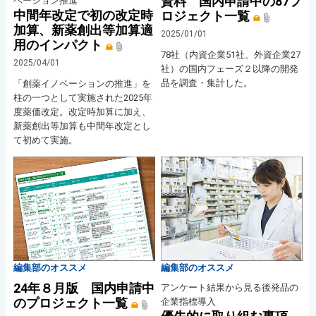
資料 国内申請中の87プ
ベーション推進
中間年改定で初の改定時
ロジェクト一覧
加算、新薬創出等加算適
2025/01/01
用のインパクト
78社（内資企業51社、外資企業27
2025/04/01
社）の国内フェーズ２以降の開発
品を調査・集計した。
「創薬イノベーションの推進」を
柱の一つとして実施された2025年
度薬価改定。改定時加算に加え、
新薬創出等加算も中間年改定とし
て初めて実施。
編集部のオススメ
編集部のオススメ
24年８月版 国内申請中
アンケート結果から見る後発品の
のプロジェクト一覧
企業指標導入