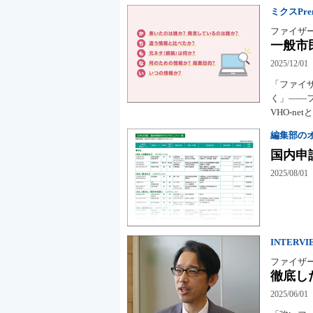
ミクスPremi
ファイザ
一般市
2025/12/01
「ファイ
く」――
VHO-n
編集部の
国内申
2025/08/01
INTERVI
ファイザ
徹底し
2025/06/01