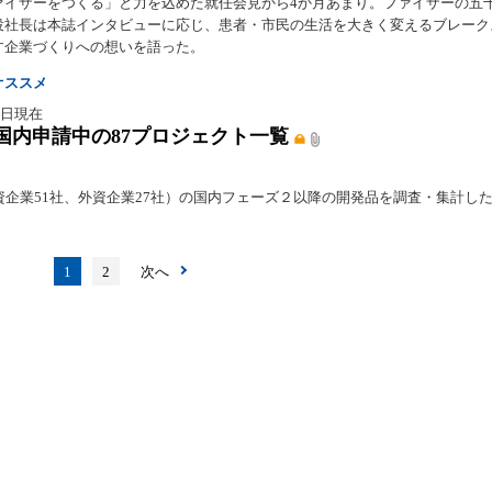
ァイザーをつくる」と力を込めた就任会見から4か月あまり。ファイザーの五
役社長は本誌インタビューに応じ、患者・市民の生活を大きく変えるブレーク
す企業づくりへの想いを語った。
オススメ
6日現在
国内申請中の87プロジェクト一覧
内資企業51社、外資企業27社）の国内フェーズ２以降の開発品を調査・集計し
1
2
次へ