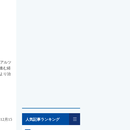
るアルツ
進む経
より治
一覧
2月15
人気記事ランキング