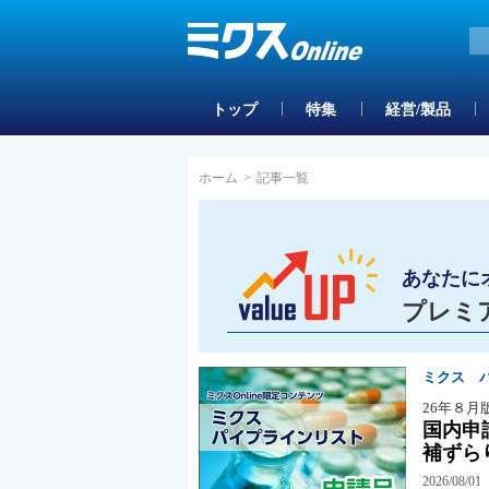
トップ
特集
経営/製品
ホーム
>
記事一覧
あなたに
プレミ
ミクス 
26年８月
国内申
補ずら
2026/08/01