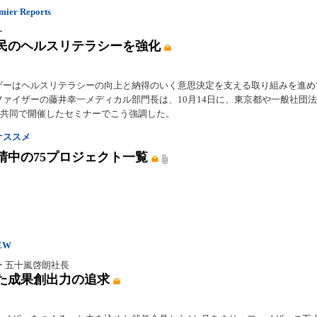
er Reports
ー
民のヘルスリテラシーを強化
ザーはヘルスリテラシーの向上と納得のいく意思決定を支える取り組みを進め
ファイザーの藤井幸一メディカル部門長は、10月14日に、東京都や一般社団
etと共同で開催したセミナーでこう強調した。
オススメ
請中の75プロジェクト一覧
EW
ー 五十嵐啓朗社長
た成果創出力の追求