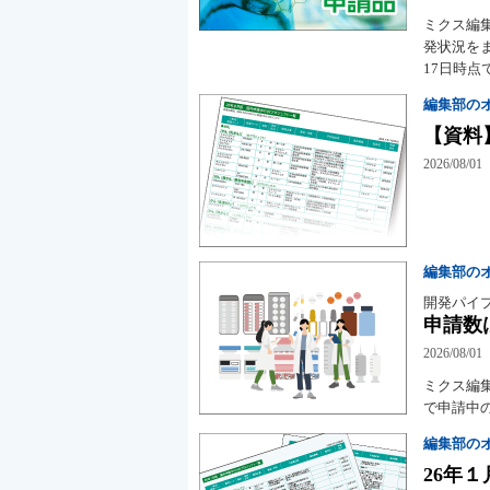
ミクス編
発状況をま
17日時
編集部の
【資料
2026/08/01
編集部の
開発パイ
申請数
2026/08/01
ミクス編
で申請中
編集部の
26年