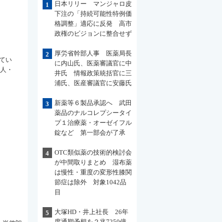
日本リリー マンジャロ皮
1
下注の「持続可能性特例価
格調整」適応に反発 高市
政権のビジョンに整合せず
厚労省幹部人事 医薬局長
2
てい
に内山氏、医薬審議官に中
法人・
井氏 情報政策統括官に三
浦氏、医産審議官に安藤氏
新薬等６製品承認へ 武田
3
薬品のナルコレプシータイ
プ１治療薬・オーゼイフル
錠など 第一部会が了承
OTC類似薬の技術的検討会
4
が中間取りまとめ 湿布薬
は慢性・重度の変形性膝関
節症は除外 対象1042品
目
大塚HD・井上社長 26年
5
度通期予想を２兆7250億