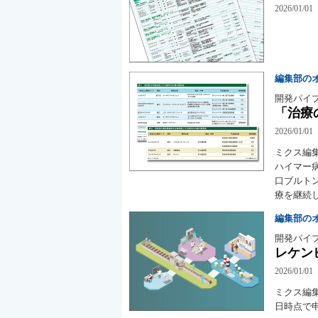
2026/01/01
編集部の
開発パイ
「治療
2026/01/01
ミクス編
ハイマー
口ブルト
療を継続
編集部の
開発パイ
レケン
2026/01/01
ミクス編集
日時点で