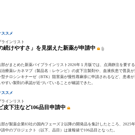
オススメ
プラインリスト
の続けやすさ」を見据えた新薬が申請中
集部がまとめた新薬パイプラインリスト2026年１月版では、点滴静注を要す
病治療薬レカネマブ（製品名：レケンビ）の皮下注製剤や、血液疾患で普及が
ン型チロシンキナーゼ（BTK）阻害薬が慢性蕁麻疹に申請されるなど、患者が
しやすい製剤の承認が近づいていることが確認できた。
オススメ
プラインリスト
ビ皮下注など106品目申請中
部が製薬企業83社の国内フェーズ２以降の開発品を集計したところ、2025年1
申請中のプロジェクト（以下、品目）は速報値で106品目となった。