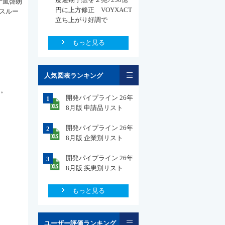
十嵐啓朗
円に上方修正 VOYXACT
スルー
立ち上がり好調で
もっと見る
一覧
人気図表ランキング
た。
開発パイプライン 26年
1
8月版 申請品リスト
開発パイプライン 26年
2
8月版 企業別リスト
開発パイプライン 26年
3
8月版 疾患別リスト
もっと見る
一覧
ユーザー評価ランキング