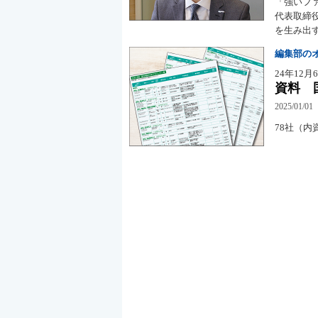
「強いフ
代表取締
を生み出
編集部の
24年12月
資料 
2025/01/01
78社（