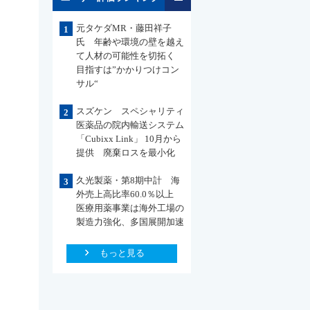
元タケダMR・藤田祥子
1
氏 年齢や環境の壁を越え
て人材の可能性を切拓く
目指すは”かかりつけコン
サル“
スズケン スペシャリティ
2
医薬品の院内輸送システム
「Cubixx Link」 10月から
提供 廃棄ロスを最小化
久光製薬・第8期中計 海
3
外売上高比率60.0％以上
医療用薬事業は海外工場の
製造力強化、多国展開加速
もっと見る