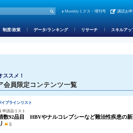
Monthlyミクス・増刊号
講読お申
制度/政策
データ/ランキング
リサーチ
スキルアッ
オススメ！
ア会員限定コンテンツ一覧
パイプラインリスト
版 申請品リスト
請数92品目 HBVやナルコレプシーなど難治性疾患の
り