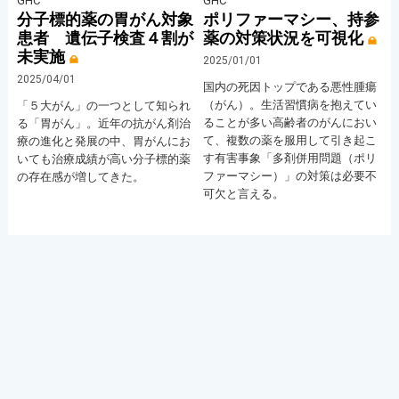
GHC
GHC
分子標的薬の胃がん対象
ポリファーマシー、持参
患者 遺伝子検査４割が
薬の対策状況を可視化
未実施
2025/01/01
2025/04/01
国内の死因トップである悪性腫瘍
（がん）。生活習慣病を抱えてい
「５大がん」の一つとして知られ
ることが多い高齢者のがんにおい
る「胃がん」。近年の抗がん剤治
て、複数の薬を服用して引き起こ
療の進化と発展の中、胃がんにお
す有害事象「多剤併用問題（ポリ
いても治療成績が高い分子標的薬
ファーマシー）」の対策は必要不
の存在感が増してきた。
可欠と言える。