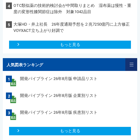
OTC類似薬の技術的検討会が中間取りまとめ 湿布薬は慢性・重
4
度の変形性膝関節症は除外 対象1042品目
大塚HD・井上社長 26年度通期予想を２兆7250億円に上方修正
5
VOYXACT立ち上がり好調で
もっと見る
人気図表ランキング
開発パイプライン 26年8月版 申請品リスト
1
開発パイプライン 26年8月版 企業別リスト
2
開発パイプライン 26年8月版 疾患別リスト
3
もっと見る