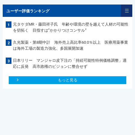
ユーザー評価ランキング
元タケダMR・藤田祥子氏 年齢や環境の壁を越えて人材の可能性
1
を切拓く 目指すは”かかりつけコンサル“
久光製薬・第8期中計 海外売上高比率60.0％以上 医療用薬事業
2
は海外工場の製造力強化、多国展開加速
日本リリー マンジャロ皮下注の「持続可能性特例価格調整」適
3
応に反発 高市政権のビジョンに整合せず
もっと見る