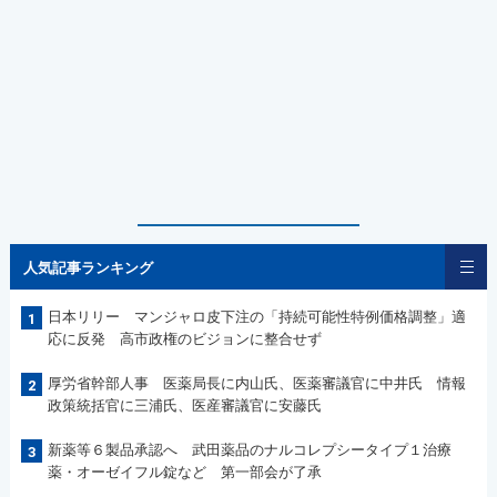
人気記事ランキング
日本リリー マンジャロ皮下注の「持続可能性特例価格調整」適
1
応に反発 高市政権のビジョンに整合せず
厚労省幹部人事 医薬局長に内山氏、医薬審議官に中井氏 情報
2
政策統括官に三浦氏、医産審議官に安藤氏
新薬等６製品承認へ 武田薬品のナルコレプシータイプ１治療
3
薬・オーゼイフル錠など 第一部会が了承