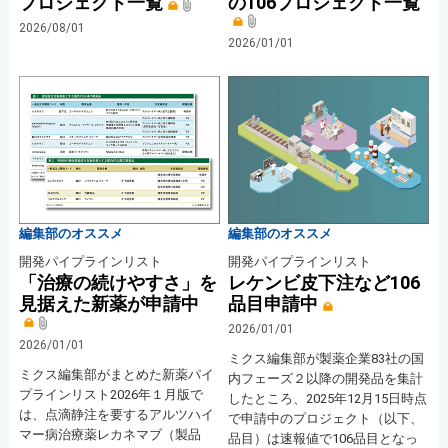
プロジェクト一覧
の106プロジェクト一覧
2026/08/01
2026/01/01
編集部のオススメ
編集部のオススメ
開発パイプラインリスト
開発パイプラインリスト
「治療の続けやすさ」を
レケンビ皮下注など106
見据えた新薬が申請中
品目申請中
2026/01/01
2026/01/01
ミクス編集部が製薬企業83社の国
ミクス編集部がまとめた新薬パイ
内フェーズ２以降の開発品を集計
プラインリスト2026年１月版で
したところ、2025年12月15日時点
は、点滴静注を要するアルツハイ
で申請中のプロジェクト（以下、
マー病治療薬レカネマブ（製品
品目）は速報値で106品目となっ