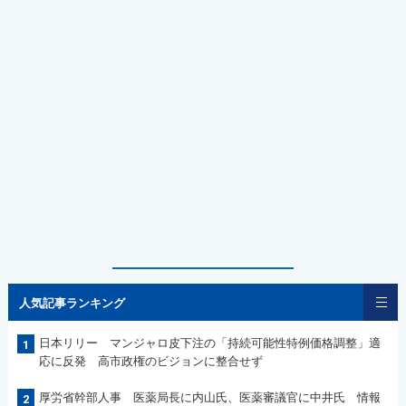
人気記事ランキング
日本リリー マンジャロ皮下注の「持続可能性特例価格調整」適
1
応に反発 高市政権のビジョンに整合せず
厚労省幹部人事 医薬局長に内山氏、医薬審議官に中井氏 情報
2