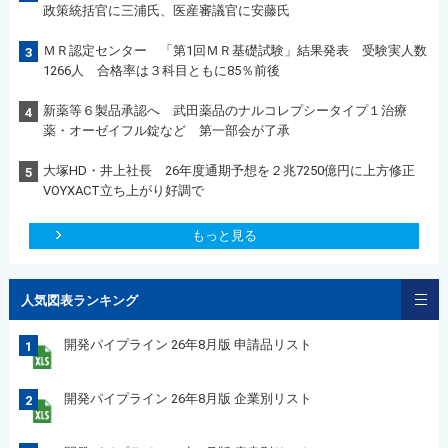
政策統括官に三浦氏、医産審議官に安藤氏
ＭＲ認定センター 「第1回ＭＲ基礎試験」結果発表 受験実人数
3
1266人 合格率は３科目ともに85％前後
新薬等６製品承認へ 武田薬品のナルコレプシータイプ１治療
4
薬・オーゼイフル錠など 第一部会が了承
大塚HD・井上社長 26年度通期予想を２兆7250億円に上方修正
5
VOYXACT立ち上がり好調で
もっと見る
人気図表ランキング
開発パイプライン 26年8月版 申請品リスト
1
開発パイプライン 26年8月版 企業別リスト
2