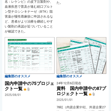
名：レケンビ）の皮下注製剤や、
た。
血液疾患で普及が進む経口ブルト
ン型チロシンキナーゼ（BTK）阻
害薬が慢性蕁麻疹に申請されるな
ど、患者がより治療を継続しやす
い製剤の承認が近づいていること
が確認できた。
編集部のオススメ
編集部のオススメ
国内申請中の75プロジェ
24年12月6日現在
資料 国内申請中の87プ
クト一覧
ロジェクト一覧
2025/08/01
2025/01/01
78社（内資企業51社、外資企業27