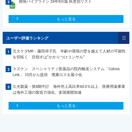
開発パイプライン 26年8月版 疾患別リスト
3
もっと見る
ユーザー評価ランキング
元タケダMR・藤田祥子氏 年齢や環境の壁を越えて人材の可能性
1
を切拓く 目指すは”かかりつけコンサル“
スズケン スペシャリティ医薬品の院内輸送システム「Cubixx
2
Link」 10月から提供 廃棄ロスを最小化
久光製薬・第8期中計 海外売上高比率60.0％以上 医療用薬事業
3
は海外工場の製造力強化、多国展開加速
もっと見る