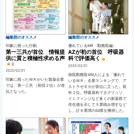
編集部のオススメ
編集部のオススメ
印象に残った行動
優れているMR〈勤務医編〉
第一三共が首位 情報提
AZが初の首位 呼吸器
供に質と積極性求める声
科で評価高く
2025/02/01
2025/02/01
病院勤務医450人による「優れて
印象に残ったＭＲがいた製薬企業
いるＭＲ」企業ランキングで、ア
では、第一三共 （前回２位）が首
ストラゼネカが首位に立った。前
位となった。
年２位。呼吸器科でタグリッソ、
イミフィンジなど多くの新薬群で
存在感を示して５票積み増すなど
し、計６票増の64票を獲得した。