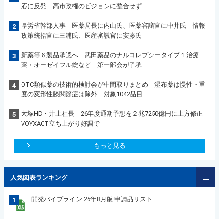
応に反発 高市政権のビジョンに整合せず
厚労省幹部人事 医薬局長に内山氏、医薬審議官に中井氏 情報
2
政策統括官に三浦氏、医産審議官に安藤氏
新薬等６製品承認へ 武田薬品のナルコレプシータイプ１治療
3
薬・オーゼイフル錠など 第一部会が了承
OTC類似薬の技術的検討会が中間取りまとめ 湿布薬は慢性・重
4
度の変形性膝関節症は除外 対象1042品目
大塚HD・井上社長 26年度通期予想を２兆7250億円に上方修正
5
VOYXACT立ち上がり好調で
もっと見る
人気図表ランキング
開発パイプライン 26年8月版 申請品リスト
1