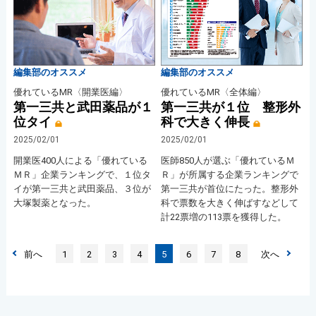
編集部のオススメ
編集部のオススメ
優れているMR〈開業医編〉
優れているMR〈全体編〉
第一三共と武田薬品が１
第一三共が１位 整形外
位タイ
科で大きく伸長
2025/02/01
2025/02/01
開業医400人による「優れている
医師850人が選ぶ「優れているＭ
ＭＲ」企業ランキングで、１位タ
Ｒ」が所属する企業ランキングで
イが第一三共と武田薬品、３位が
第一三共が首位にたった。整形外
大塚製薬となった。
科で票数を大きく伸ばすなどして
計22票増の113票を獲得した。
前へ
1
2
3
4
5
6
7
8
次へ