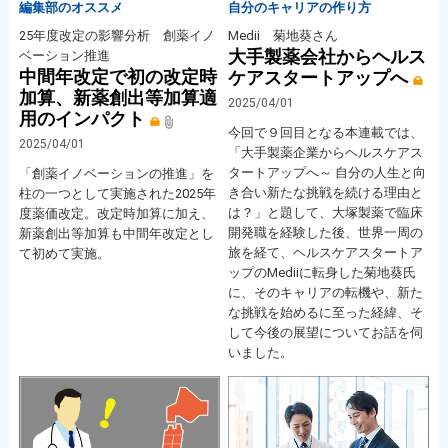
編集部のオススメ
自分のキャリアの作り方
25年度改定の影響分析 創薬イノ
Medii 菊地葵さん
大手製薬会社からヘルス
ベーション推進
中間年改定で初の改定時
ケアスタートアップへ
加算、新薬創出等加算適
2025/04/01
用のインパクト
今回で９回目となる本連載では、
2025/04/01
「大手製薬企業からヘルスケアス
タートアップへ～ 自分の人生と向
「創薬イノベーションの推進」を
き合い新たな挑戦を続ける理由と
柱の一つとして実施された2025年
は？」と題して、大塚製薬で臨床
度薬価改定。改定時加算に加え、
開発職を経験した後、世界一周の
新薬創出等加算も中間年改定とし
旅を経て、ヘルスケアスタートア
て初めて実施。
ップのMediiに転身した菊地葵氏
に、そのキャリアの転機や、新た
な挑戦を始めるに至った経緯、そ
して今後の展望についてお話を伺
いました。