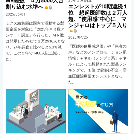
MR総数 ４万5000人台
25年１月調査
エンレストが10期連続１
割り込む水準へ
位 想起医師数は２万人
2025/06/01
超、“使用感”中心に マ
ミクス編集部は国内で活動する製
ンジャロはトップ５入り
薬企業を対象に「2025年ＭＲ数ア
ンケート調査」を行った。ＭＲ数
2025/04/25
は開示した49社で２万2916人とな
「医師の使用感評価」や「患者の
り、24年調査と比べると6.0％減
声」などのノンプロモーション系
で、この１年で1400人以上減っ
情報チャネル（ノンプロ系チャネ
た。
ル）によって想起された製品ラン
キングで、１位は慢性心不全・高
血圧症治療薬エンレストとなっ
た。