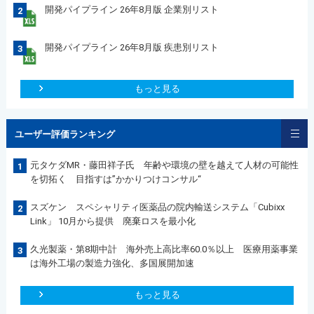
開発パイプライン 26年8月版 企業別リスト
2
開発パイプライン 26年8月版 疾患別リスト
3
もっと見る
ユーザー評価ランキング
元タケダMR・藤田祥子氏 年齢や環境の壁を越えて人材の可能性
1
を切拓く 目指すは”かかりつけコンサル“
スズケン スペシャリティ医薬品の院内輸送システム「Cubixx
2
Link」 10月から提供 廃棄ロスを最小化
久光製薬・第8期中計 海外売上高比率60.0％以上 医療用薬事業
3
は海外工場の製造力強化、多国展開加速
もっと見る