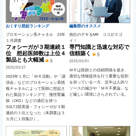
おくすり想起ランキング
編集部のオススメ
プロモーション系チャネル 25年
他社のデキるMR ココがスゴ
１月調査
イ！
フォシーガが３期連続１
専門知識と迅速な対応で
位 想起医師数は上位４
信頼築く
製品とも大幅減
2025/03/01
2025/03/27
ＭＲは医師との信頼関係を築き、
適切な情報提供を行う重要な役割
2025年１月に「ＭＲ活動」や「講
を担っている一方、近年は人的リ
演会」などのプロモーション系情
ソースの減少や「ＭＲ不要論」な
報チャネルによって医師に想起さ
ど厳しい環境にさらされている。
れた製品ランキングで、慢性腎臓
病（CKD）などの適応を持つ
SGLT2阻害薬・フォシーガが３期
連続の１位となった（本調査は３
カ月に１回集計）。