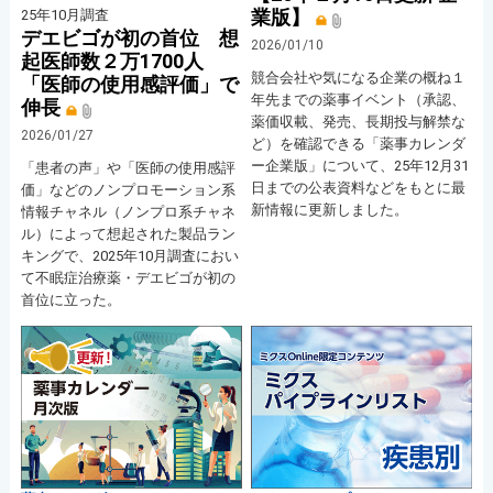
業版】
25年10月調査
デエビゴが初の首位 想
2026/01/10
起医師数２万1700人
競合会社や気になる企業の概ね１
「医師の使用感評価」で
年先までの薬事イベント（承認、
伸長
薬価収載、発売、長期投与解禁な
2026/01/27
ど）を確認できる「薬事カレンダ
ー企業版」について、25年12月31
「患者の声」や「医師の使用感評
日までの公表資料などをもとに最
価」などのノンプロモーション系
新情報に更新しました。
情報チャネル（ノンプロ系チャネ
ル）によって想起された製品ラン
キングで、2025年10月調査におい
て不眠症治療薬・デエビゴが初の
首位に立った。