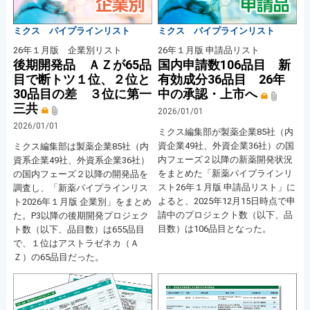
ミクス パイプラインリスト
ミクス パイプラインリスト
26年１月版 企業別リスト
26年１月版 申請品リスト
後期開発品 ＡＺが65品
国内申請数106品目 新
目で断トツ１位、２位と
有効成分36品目 26年
30品目の差 ３位に第一
中の承認・上市へ
三共
2026/01/01
2026/01/01
ミクス編集部が製薬企業85社（内
資企業49社、外資企業36社）の国
ミクス編集部は製薬企業85社（内
内フェーズ２以降の新薬開発状況
資系企業49社、外資系企業36社）
をまとめた「新薬パイプラインリ
の国内フェーズ２以降の開発品を
スト26年１月版 申請品リスト」に
調査し、「新薬パイプラインリス
よると、2025年12月15日時点で申
ト2026年１月版 企業別」をまとめ
請中のプロジェクト数（以下、品
た。P3以降の後期開発プロジェク
目数）は106品目となった。
ト数（以下、品目数）は655品目
で、１位はアストラゼネカ（Ａ
Ｚ）の65品目だった。