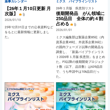
薬事カレンダー
ミクス パイプラインリスト
【26年１月10日更新 月
26年１月版 疾患別リスト
後期開発品 がん領域に
次版】
250品目 全体の約４割
2026/01/10
占める
25年12月31日までの公表資料など
2026/01/01
をもとに最新情報に更新しまし
た。
ミクス編集部は製薬企業85社（内
資系企業49社、外資系企業36社）
の国内フェーズ２以降の開発品を
調査し、「新薬パイプラインリス
ト2026年１月版 疾患別」をまとめ
た。P3以降の後期開発プロジェク
ト数（以下、品目数）は639品目
で、うち申請中は106品目だっ
た。