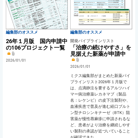
編集部のオススメ
編集部のオススメ
26年１月版 国内申請中
開発パイプラインリスト
「治療の続けやすさ」を
の106プロジェクト一覧
見据えた新薬が申請中
2026/01/01
2026/01/01
ミクス編集部がまとめた新薬パイ
プラインリスト2026年１月版で
は、点滴静注を要するアルツハイ
マー病治療薬レカネマブ（製品
名：レケンビ）の皮下注製剤や、
血液疾患で普及が進む経口ブルト
ン型チロシンキナーゼ（BTK）阻
害薬が慢性蕁麻疹に申請されるな
ど、患者がより治療を継続しやす
い製剤の承認が近づいていること
が確認できた。