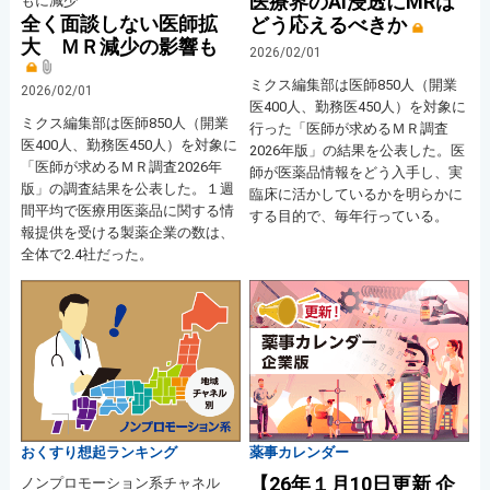
医療界のAI浸透にMRは
もに減少
全く面談しない医師拡
どう応えるべきか
大 ＭＲ減少の影響も
2026/02/01
ミクス編集部は医師850人（開業
2026/02/01
医400人、勤務医450人）を対象に
ミクス編集部は医師850人（開業
行った「医師が求めるＭＲ調査
医400人、勤務医450人）を対象に
2026年版」の結果を公表した。医
「医師が求めるＭＲ調査2026年
師が医薬品情報をどう入手し、実
版」の調査結果を公表した。１週
臨床に活かしているかを明らかに
間平均で医療用医薬品に関する情
する目的で、毎年行っている。
報提供を受ける製薬企業の数は、
全体で2.4社だった。
おくすり想起ランキング
薬事カレンダー
【26年１月10日更新 企
ノンプロモーション系チャネル