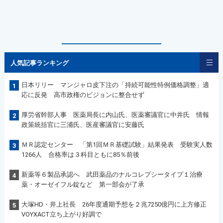
人気記事ランキング
日本リリー マンジャロ皮下注の「持続可能性特例価格調整」適
1
応に反発 高市政権のビジョンに整合せず
厚労省幹部人事 医薬局長に内山氏、医薬審議官に中井氏 情報
2
政策統括官に三浦氏、医産審議官に安藤氏
ＭＲ認定センター 「第1回ＭＲ基礎試験」結果発表 受験実人数
3
1266人 合格率は３科目ともに85％前後
新薬等６製品承認へ 武田薬品のナルコレプシータイプ１治療
4
薬・オーゼイフル錠など 第一部会が了承
大塚HD・井上社長 26年度通期予想を２兆7250億円に上方修正
5
VOYXACT立ち上がり好調で