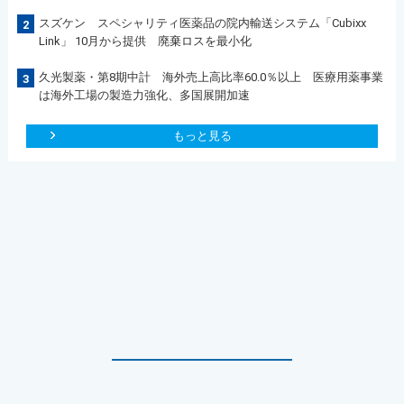
スズケン スペシャリティ医薬品の院内輸送システム「Cubixx
2
Link」 10月から提供 廃棄ロスを最小化
久光製薬・第8期中計 海外売上高比率60.0％以上 医療用薬事業
3
は海外工場の製造力強化、多国展開加速
もっと見る