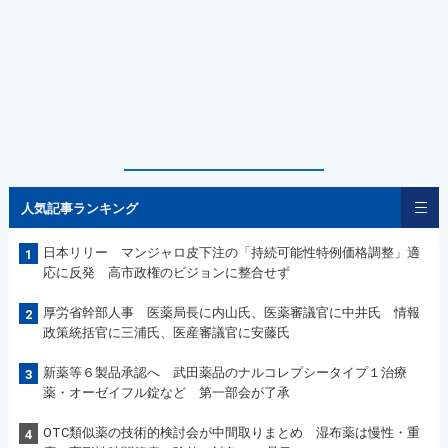
人気記事ランキング
日本リリー マンジャロ皮下注の「持続可能性特例価格調整」適
1
応に反発 高市政権のビジョンに整合せず
厚労省幹部人事 医薬局長に内山氏、医薬審議官に中井氏 情報
2
政策統括官に三浦氏、医産審議官に安藤氏
新薬等６製品承認へ 武田薬品のナルコレプシータイプ１治療
3
薬・オーゼイフル錠など 第一部会が了承
OTC類似薬の技術的検討会が中間取りまとめ 湿布薬は慢性・重
4