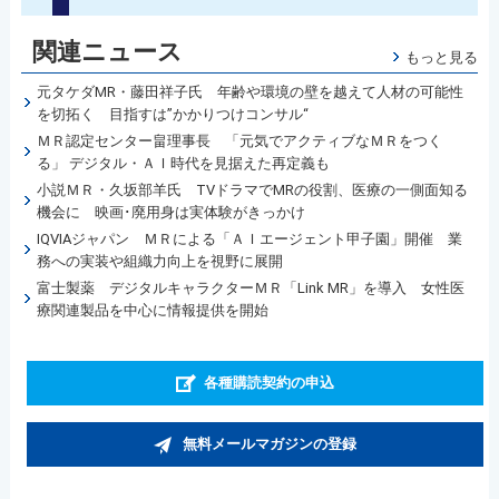
関連ニュース
もっと見る
元タケダMR・藤田祥子氏 年齢や環境の壁を越えて人材の可能性
を切拓く 目指すは”かかりつけコンサル“
ＭＲ認定センター畠理事長 「元気でアクティブなＭＲをつく
る」 デジタル・ＡＩ時代を見据えた再定義も
小説ＭＲ・久坂部羊氏 TVドラマでMRの役割、医療の一側面知る
機会に 映画･廃用身は実体験がきっかけ
IQVIAジャパン ＭＲによる「ＡＩエージェント甲子園」開催 業
務への実装や組織力向上を視野に展開
富士製薬 デジタルキャラクターＭＲ「Link MR」を導入 女性医
療関連製品を中心に情報提供を開始
各種購読契約の申込
無料メールマガジンの登録