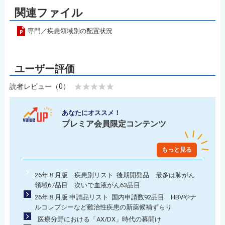
関連ファイル
専門／疾患領域別の配置状況
読者レビュー（0）
あなたにオススメ！
プレミア会員限定コンテンツ
もっと見る
26年８月版 疾患別リスト 後期開発品 最多は肺がん
領域67品目 次いで血液がん63品目
26年８月版 申請品リスト 国内申請数92品目 HBVやナ
ルコレプシーなど難治性疾患の新薬候補ずらり
医療分野における「AX/DX」時代の幕開け