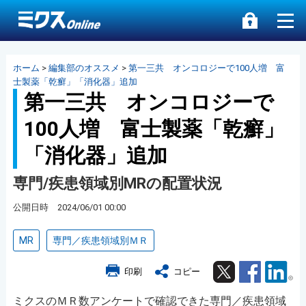
ホーム
>
編集部のオススメ
>
第一三共 オンコロジーで100人増 富
士製薬「乾癬」「消化器」追加
第一三共 オンコロジーで
100人増 富士製薬「乾癬」
「消化器」追加
専門/疾患領域別MRの配置状況
公開日時 2024/06/01 00:00
MR
専門／疾患領域別ＭＲ
Twitter
Facebook
Lin
印刷
コピー
ミクスのＭＲ数アンケートで確認できた専門／疾患領域