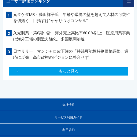
ユーザー評価ランキング
元タケダMR・藤田祥子氏 年齢や環境の壁を越えて人材の可能性
1
を切拓く 目指すは”かかりつけコンサル“
久光製薬・第8期中計 海外売上高比率60.0％以上 医療用薬事業
2
は海外工場の製造力強化、多国展開加速
日本リリー マンジャロ皮下注の「持続可能性特例価格調整」適
3
応に反発 高市政権のビジョンに整合せず
もっと見る
会社情報
サービス利用ガイド
利用規約