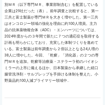
別ＭＲ（以下専門ＭＲ、事業部制含む）を配置している
企業は29社だった（表）。前年調査と比較すると、第一
三共と富士製薬が専門ＭＲを大きく増やした。第一三共
はオンコロジー領域の強化を理由に約100人増員。主力
品の抗体薬物複合体（ADC）・エンハーツについては、
2024年度からの３年間で新たに７つの適応症を取得する
計画も明らかにしており、充実した体制づくりを進めて
いる。富士製薬は前年調査から２倍以上となる24人増の
38人に増やした。今回、「乾癬」「消化器」の２つの専
門ＭＲを追加。乾癬等治療薬・ステラーラ初のバイオシ
ミラーの上市に備えるほか、日本製薬から承継した経口
腸管洗浄剤・サルプレップを手掛ける体制を整えた。小
野薬品約100人減プライマリー領域中...