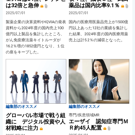
は32倍と急伸
薬品は国内比率9.1％
2025/07/01
2025/07/01
製薬企業の決算資料やIQVIAの発表
国内の医療用医薬品売上が1500億
資料から2024年度の国内売上100
円以上あった12社の業績を集計し
億円以上製品を集計したところ、
た結果、2024年度の国内医療用薬
がん免疫療法薬キイトルーダが
売上は計5.2％の減収となった。
16.2％増の1852億円となり、１位
の座をキープした。
編集部のオススメ
編集部のオススメ
グローバル市場で戦う組
専門/疾患領域MR
エーザイ 認知症専門Ｍ
織に デジタル投資や人
Ｒ約45人配置
材戦略に注力