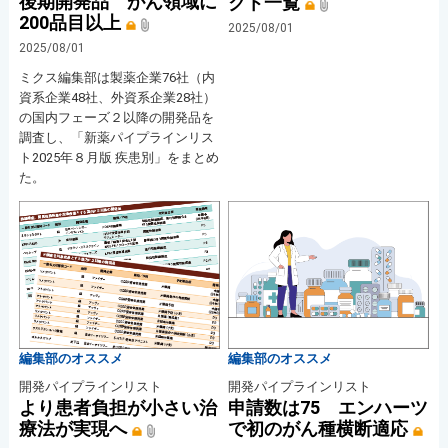
後期開発品 がん領域に
クト一覧
200品目以上
2025/08/01
2025/08/01
ミクス編集部は製薬企業76社（内
資系企業48社、外資系企業28社）
の国内フェーズ２以降の開発品を
調査し、「新薬パイプラインリス
ト2025年８月版 疾患別」をまとめ
た。
編集部のオススメ
編集部のオススメ
開発パイプラインリスト
開発パイプラインリスト
より患者負担が小さい治
申請数は75 エンハーツ
療法が実現へ
で初のがん種横断適応