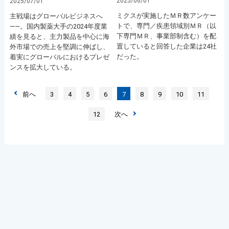
2025/06/01
2025/07/01
ミクスが実施したＭＲ数アンケー
主戦場はグローバルビジネスへ
トで、専門／疾患領域別ＭＲ（以
――。国内製薬大手の2024年度業
下専門ＭＲ、事業部制含む）を配
績を見ると、主力製品を中心に海
置していると回答した企業は24社
外市場での売上を堅調に伸ばし、
だった。
着実にグローバルにおけるプレゼ
ンスを拡大している。
前へ
3
4
5
6
7
8
9
10
11
12
次へ