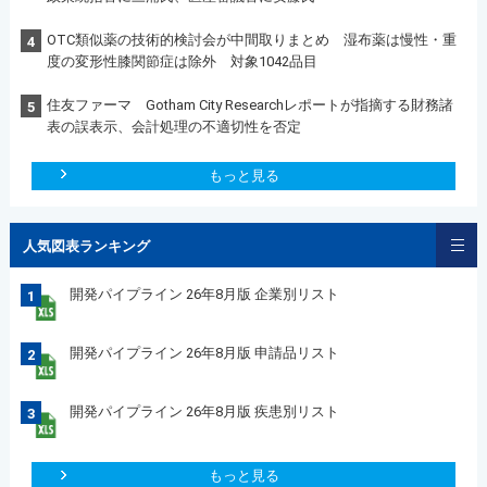
OTC類似薬の技術的検討会が中間取りまとめ 湿布薬は慢性・重
4
度の変形性膝関節症は除外 対象1042品目
住友ファーマ Gotham City Researchレポートが指摘する財務諸
5
表の誤表示、会計処理の不適切性を否定
もっと見る
人気図表ランキング
開発パイプライン 26年8月版 企業別リスト
1
開発パイプライン 26年8月版 申請品リスト
2
開発パイプライン 26年8月版 疾患別リスト
3
もっと見る