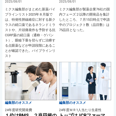
2025/08/01
2025/08/01
ミクス編集部がまとめた新薬パイ
ミクス編集部が製薬企業76社の国
プラインリスト2025年８月版で
内フェーズ２以降の開発品を集計
は、特発性肺線維症に対する新ク
したところ、７月15日時点で申請
ラスの経口薬であるネランドミラ
中のプロジェクト数（品目数）は
ストや、片頭痛発作を予防する抗
75品目となった。
CGRP薬の経口薬（通称・ゲパン
ト）、眼瞼下垂を切らずに治療す
る点眼薬などが申請段階にあるこ
とが確認できた。パイプラインリ
スト
編集部のオススメ
編集部のオススメ
24年度研究開発費
24年度ＭＲ1人当たり生産性
１位はBMS ２兆円超の
トップはJCRファーマ