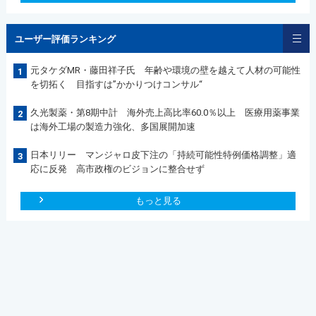
ユーザー評価ランキング
元タケダMR・藤田祥子氏 年齢や環境の壁を越えて人材の可能性
1
を切拓く 目指すは”かかりつけコンサル“
久光製薬・第8期中計 海外売上高比率60.0％以上 医療用薬事業
2
は海外工場の製造力強化、多国展開加速
日本リリー マンジャロ皮下注の「持続可能性特例価格調整」適
3
応に反発 高市政権のビジョンに整合せず
もっと見る