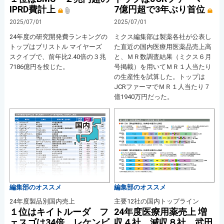
IPRD費計上
7億円超で3年ぶり首位
2025/07/01
2025/07/01
24年度の研究開発費ランキングの
ミクス編集部は製薬各社が公表し
トップはブリストル マイヤーズ
た直近の国内医療用医薬品売上高
スクイブで、前年比2.40倍の３兆
と、ＭＲ数調査結果（ミクス６月
7186億円を投じた。
号掲載）を用いてＭＲ１人当たり
の生産性を試算した。トップは
JCRファーマでＭＲ１人当たり７
億1940万円だった。
編集部のオススメ
編集部のオススメ
24年度製品別国内売上
主要12社の国内トップライン
１位はキイトルーダ フ
24年度医療用薬売上 増
ェスゴは34倍、レケンビ
収４社、減収８社 武田