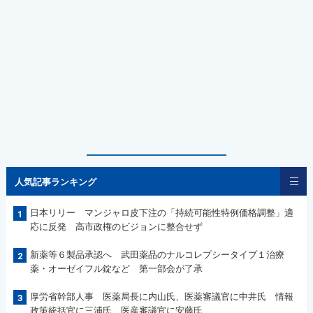
人気記事ランキング
日本リリー マンジャロ皮下注の「持続可能性特例価格調整」適
1
応に反発 高市政権のビジョンに整合せず
新薬等６製品承認へ 武田薬品のナルコレプシータイプ１治療
2
薬・オーゼイフル錠など 第一部会が了承
厚労省幹部人事 医薬局長に内山氏、医薬審議官に中井氏 情報
3
政策統括官に三浦氏、医産審議官に安藤氏