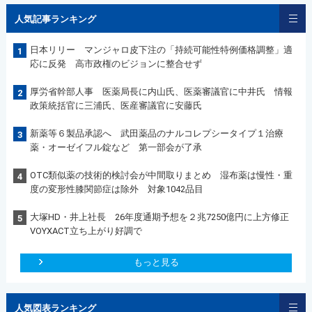
人気記事ランキング
日本リリー マンジャロ皮下注の「持続可能性特例価格調整」適
1
応に反発 高市政権のビジョンに整合せず
厚労省幹部人事 医薬局長に内山氏、医薬審議官に中井氏 情報
2
政策統括官に三浦氏、医産審議官に安藤氏
新薬等６製品承認へ 武田薬品のナルコレプシータイプ１治療
3
薬・オーゼイフル錠など 第一部会が了承
OTC類似薬の技術的検討会が中間取りまとめ 湿布薬は慢性・重
4
度の変形性膝関節症は除外 対象1042品目
大塚HD・井上社長 26年度通期予想を２兆7250億円に上方修正
5
VOYXACT立ち上がり好調で
もっと見る
人気図表ランキング