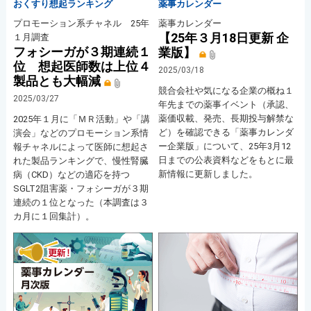
おくすり想起ランキング
薬事カレンダー
プロモーション系チャネル 25年
薬事カレンダー
【25年３月18日更新 企
１月調査
フォシーガが３期連続１
業版】
位 想起医師数は上位４
2025/03/18
製品とも大幅減
競合会社や気になる企業の概ね１
2025/03/27
年先までの薬事イベント（承認、
薬価収載、発売、長期投与解禁な
2025年１月に「ＭＲ活動」や「講
ど）を確認できる「薬事カレンダ
演会」などのプロモーション系情
ー企業版」について、25年3月12
報チャネルによって医師に想起さ
日までの公表資料などをもとに最
れた製品ランキングで、慢性腎臓
新情報に更新しました。
病（CKD）などの適応を持つ
SGLT2阻害薬・フォシーガが３期
連続の１位となった（本調査は３
カ月に１回集計）。