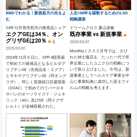
RWDでわかる！新規処方の先をよ
人生100年を謳歌するためのLSD
む
戦略講座
24年12月発売初月の後発品シェア
ドリームクロス 夏山栄敏
エクアGEは34％、オン
既存事業 vs 新規事業
グリザGEは20％
2025/03/01
2025/03/01
Monthlyミクス２月号では、さび
れた紳士服店を、たった一代で世
2024年12月６日に、DPP-4阻害薬
界企業にしたユニクロの戦略につ
で初めての後発品となるビルダグ
いて取り上げました。今号は、新
リプチンGE（先発品名：エクア）
規事業としてヘルスケア事業を中
とサキサグリプチンGE（同オング
心に事業転換に成功した富士フイ
リザ）、同じく直接経口抗凝固薬
ルムの戦略を考えます。
（DOAC）で初めてのリバーロキ
サバンのオーソライズド・ジェネ
リック（AG）及びGE（同イグザ
レルト）が追補収載された。