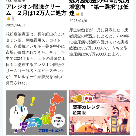
処方経験医の94％が処方
花粉症市場
アレジオン眼瞼クリー
増意向 “第一選択”は低
ム ２月は12万人に処方
迷
2025/04/01
2025/04/01
厚生労働省が１月に発表した「患
花粉症治療薬は、長年経口抗ヒス
者調査の概況」によると、2023年
タミン薬、鼻噴霧用ステロイド
に糖尿病で治療を受けている患者
薬、点眼抗アレルギー薬を中心に
総数は552万3000人で、うち２型
市場が形成されてきた。そうした
糖尿病は363万9000人に上る。
中で2024年５月、上下の眼瞼に１
日１回塗布するアレジオン眼瞼ク
リーム（一般名・エピナスチン）
が、アレルギー性結膜炎を適応に
発売された。