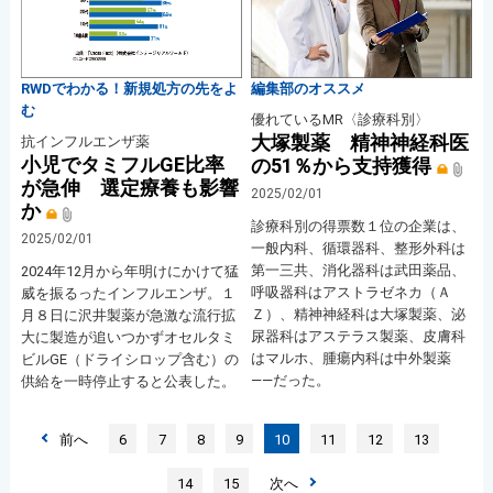
RWDでわかる！新規処方の先をよ
編集部のオススメ
む
優れているMR〈診療科別〉
大塚製薬 精神神経科医
抗インフルエンザ薬
小児でタミフルGE比率
の51％から支持獲得
が急伸 選定療養も影響
2025/02/01
か
診療科別の得票数１位の企業は、
2025/02/01
一般内科、循環器科、整形外科は
第一三共、消化器科は武田薬品、
2024年12月から年明けにかけて猛
呼吸器科はアストラゼネカ（Ａ
威を振るったインフルエンザ。１
Ｚ）、精神神経科は大塚製薬、泌
月８日に沢井製薬が急激な流行拡
尿器科はアステラス製薬、皮膚科
大に製造が追いつかずオセルタミ
はマルホ、腫瘍内科は中外製薬
ビルGE（ドライシロップ含む）の
――だった。
供給を一時停止すると公表した。
前へ
6
7
8
9
10
11
12
13
14
15
次へ