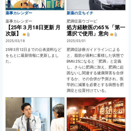
薬事カレンダー
新薬の立ちイチ
薬事カレンダー
肥満症薬ウゴービ
【25年３月18日更新 月
処方経験医の65％「第一
次版】
選択で使用」意向
2025/03/18
2025/03/01
25年3月12日までの公表資料など
肥満症診療ガイドラインによる
をもとに最新情報に更新しまし
と、脂肪が過剰に蓄積した状態で
た。
BMI≧25になると「肥満」と定義
し、さらに肥満に加え、肥満に起
因ないし関連する健康障害を合併
するか、その合併が予測され、医
学的に減量を必要とする病態を肥
満症と位置付けている。