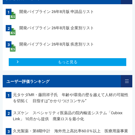
開発パイプライン 26年8月版 申請品リスト
1
開発パイプライン 26年8月版 企業別リスト
2
開発パイプライン 26年8月版 疾患別リスト
3
もっと見る
ユーザー評価ランキング
元タケダMR・藤田祥子氏 年齢や環境の壁を越えて人材の可能性
1
を切拓く 目指すは”かかりつけコンサル“
スズケン スペシャリティ医薬品の院内輸送システム「Cubixx
2
Link」 10月から提供 廃棄ロスを最小化
久光製薬・第8期中計 海外売上高比率60.0％以上 医療用薬事業
3