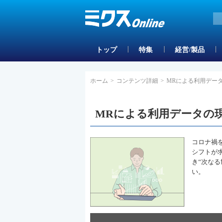
トップ
特集
経営/製品
ホーム
>
コンテンツ詳細
>
MRによる利用デー
MRによる利用データの
コロナ禍
シフトが
き“次な
い。