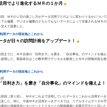
活用でより進化するＭＲの１か月
前回、ＭＲの１日の過ごし方がデータ活用でどのように変わりうるかについて
リアル偏重、デジタル偏重のどちらでもないデータによって支援されるＭＲの
を交えて提案した。
る利用データの現在地とこれから
ータが日々の訪問計画をアップデート！
前回までに、ＭＲ自身の「目利き力」を磨き、「自分事化」のマインドを備え
を提唱した。製薬各社はこの数年間でデジタルを駆使したＭＲの情報武装を推
る利用データの現在地とこれから
集部
「目利き力」を磨き「自分事化」のマインドを備えよ！
は前回（第１回）、ＭＲがこれまで活用していたデータとこれから活用すべき
言及した。特に、今後ＭＲが活用すべきデータでは、リアルタイムデータや予
効果的な情報提供とターゲットドクターとの関係構築に必要不可欠だと説いた