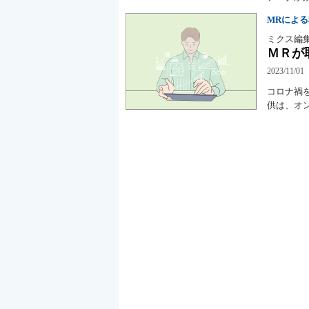
MRによ
ミクス編
ＭＲが
2023/11/01
コロナ禍
供は、オ