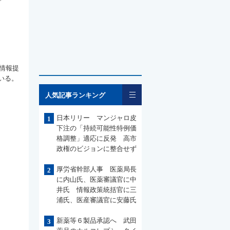
情報提
いる。
一覧
人気記事ランキング
日本リリー マンジャロ皮
1
下注の「持続可能性特例価
格調整」適応に反発 高市
政権のビジョンに整合せず
厚労省幹部人事 医薬局長
2
に内山氏、医薬審議官に中
井氏 情報政策統括官に三
浦氏、医産審議官に安藤氏
新薬等６製品承認へ 武田
3