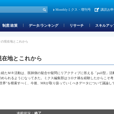
Monthlyミクス・増刊号
講読お申
制度/政策
データ/ランキング
リサーチ
スキルアッ
タの現在地とこれから
現在地とこれから
を経たＭＲ活動は、医師側の疑念や疑問にリアクティブに答える「pull型」活
求められるようになってきた。ミクス編集部はコロナ禍を経験したからこそ考
る世界”を模索すべく、今後、MRが取り扱っていくべきデータについて議論し
連載状況：
終了