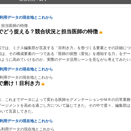
る利用データの現在地とこれから
と担当医師の特徴
でどう捉える？競合状況と担当医師の特徴
載では、ミクス編集部が言及する「目利き力」を形づくる要素とその詳細につ
回は、その構成要素の一つである「医師の状態（変化）を感知する力」をデー
のように高めていけるのか、実際のデータ活用シーンを見ながら考えてみたい
る利用データの現在地とこれから
る利用データの現在地とこれから
で磨け！目利き力
は、これまでデータによって変わる医師セグメンテーションやＭＲの日常業務
ゲージメントを高める過ごし方について論じてきた。その中で度々、編集部は
ついて言及してきた。
る利用データの現在地とこれから
る利用データの現在地とこれから