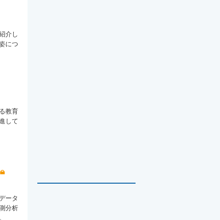
紹介し
姿につ
る教育
進して
データ
測分析
。