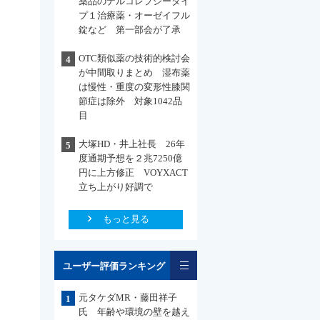
薬品のナルコレプシータイ
プ１治療薬・オーゼイフル
錠など 第一部会が了承
OTC類似薬の技術的検討会
4
が中間取りまとめ 湿布薬
は慢性・重度の変形性膝関
節症は除外 対象1042品
目
大塚HD・井上社長 26年
5
度通期予想を２兆7250億
円に上方修正 VOYXACT
立ち上がり好調で
もっと見る
一覧
ユーザー評価ランキング
元タケダMR・藤田祥子
1
氏 年齢や環境の壁を越え