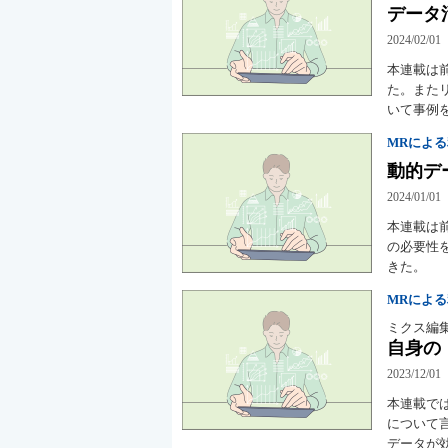
データ
2024/02/01
本連載は
た。また
いて事例
MRによ
動的デ
2024/01/01
本連載は
の必要性
きた。
MRによ
ミクス編
自身の
2023/12/01
本連載で
について
データが