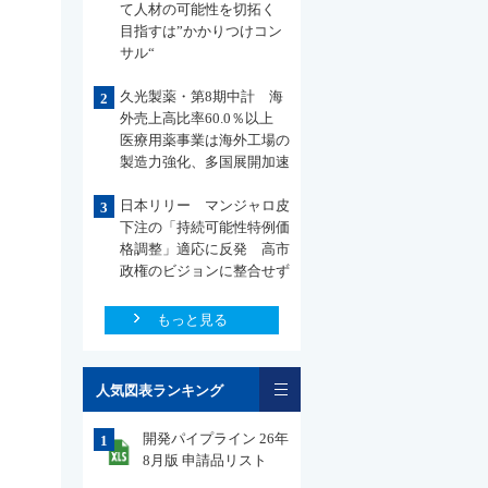
て人材の可能性を切拓く
目指すは”かかりつけコン
サル“
久光製薬・第8期中計 海
2
外売上高比率60.0％以上
医療用薬事業は海外工場の
製造力強化、多国展開加速
日本リリー マンジャロ皮
3
下注の「持続可能性特例価
格調整」適応に反発 高市
政権のビジョンに整合せず
もっと見る
一覧
人気図表ランキング
開発パイプライン 26年
1
8月版 申請品リスト