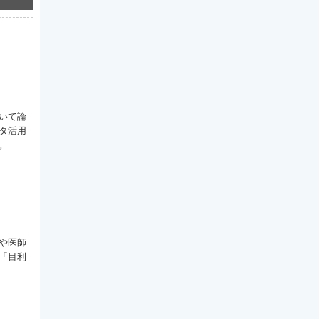
いて論
タ活用
。
や医師
「目利