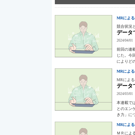
MRによ
競合状況
データ
2024/04/01
前回の連
じた。今
によりど
MRによ
MRによ
データ
2024/03/01
本連載で
とのエン
き力」に
MRによ
ＭＲによ