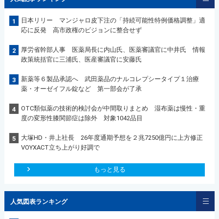
日本リリー マンジャロ皮下注の「持続可能性特例価格調整」適
1
応に反発 高市政権のビジョンに整合せず
厚労省幹部人事 医薬局長に内山氏、医薬審議官に中井氏 情報
2
政策統括官に三浦氏、医産審議官に安藤氏
新薬等６製品承認へ 武田薬品のナルコレプシータイプ１治療
3
薬・オーゼイフル錠など 第一部会が了承
OTC類似薬の技術的検討会が中間取りまとめ 湿布薬は慢性・重
4
度の変形性膝関節症は除外 対象1042品目
大塚HD・井上社長 26年度通期予想を２兆7250億円に上方修正
5
VOYXACT立ち上がり好調で
もっと見る
人気図表ランキング