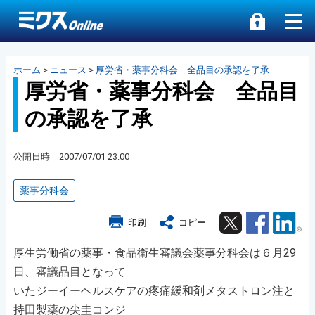
ホーム
>
ニュース
>
厚労省・薬事分科会 全品目の承認を了承
厚労省・薬事分科会 全品目
の承認を了承
公開日時 2007/07/01 23:00
薬事分科会
Twitter
Facebook
Lin
印刷
コピー
厚生労働省の薬事・食品衛生審議会薬事分科会は６月29
日、審議品目となって
いたジーイーヘルスケアの疼痛緩和剤メタストロン注と
持田製薬の尖圭コンジ