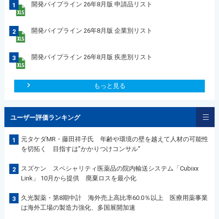
開発パイプライン 26年8月版 申請品リスト
1
開発パイプライン 26年8月版 企業別リスト
2
開発パイプライン 26年8月版 疾患別リスト
3
もっと見る
ユーザー評価ランキング
元タケダMR・藤田祥子氏 年齢や環境の壁を越えて人材の可能性
1
を切拓く 目指すは”かかりつけコンサル“
スズケン スペシャリティ医薬品の院内輸送システム「Cubixx
2
Link」 10月から提供 廃棄ロスを最小化
久光製薬・第8期中計 海外売上高比率60.0％以上 医療用薬事業
3
は海外工場の製造力強化、多国展開加速