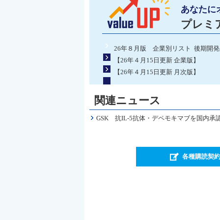
あなたに
プレミ
26年８月版 企業別リスト 後期開
【26年４月15日更新 企業版】
【26年４月15日更新 月次版】
関連ニュース
GSK 抗IL-5抗体・デペモキマブを国
各種購読契