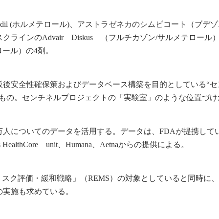
adil (ホルメテロール)、アストラゼネカのシムビコート（ブデゾ
インのAdvair Diskus （フルチカゾン/サルメテロール
テロール）の4剤。
販後安全性確保策およびデータベース構築を目的としている“セ
るもの。センチネルプロジェクトの「実験室」のような位置づけ
0万人についてのデータを活用する。データは、FDAが提携して
nt’s HealthCore unit、Humana、Aetnaからの提供による。
「リスク評価・緩和戦略」（REMS）の対象としていると同時に
査の実施も求めている。