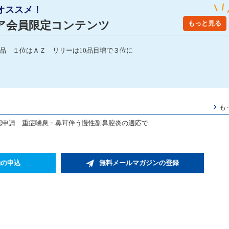
オススメ！
ア会員限定コンテンツ
もっと見る
発品 １位はＡＺ リリーは10品目増で３位に
も
内承認申請 重症喘息・鼻茸伴う慢性副鼻腔炎の適応で
約の申込
無料メールマガジンの登録