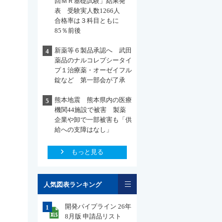
回ＭＲ基礎試験」結果発
表 受験実人数1266人
合格率は３科目ともに
85％前後
新薬等６製品承認へ 武田
4
薬品のナルコレプシータイ
プ１治療薬・オーゼイフル
錠など 第一部会が了承
熊本地震 熊本県内の医療
5
機関44施設で被害 製薬
企業や卸で一部被害も「供
給への支障はなし」
もっと見る
一覧
人気図表ランキング
開発パイプライン 26年
1
8月版 申請品リスト