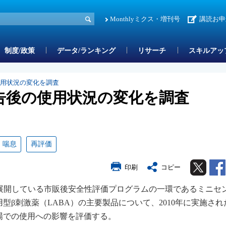
Monthlyミクス・増刊号
講読お申
制度/政策
データ/ランキング
リサーチ
スキルアッ
の使用状況の変化を調査
警告後の使用状況の変化を調査
喘息
再評価
Twitter
印刷
コピー
が展開している市販後安全性評価プログラムの一環であるミニセ
型β刺激薬（LABA）の主要製品について、2010年に実施され
場での使用への影響を評価する。