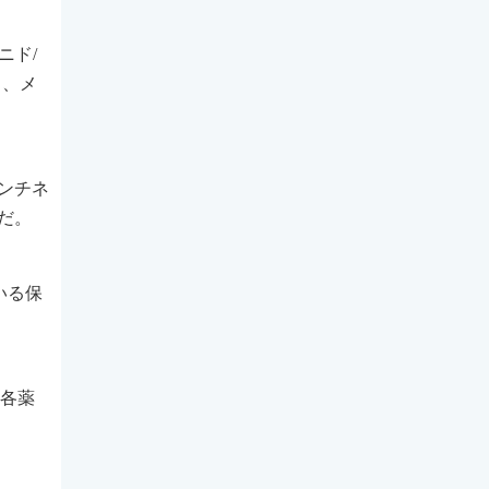
ニド/
）、メ
ンチネ
だ。
いる保
、各薬