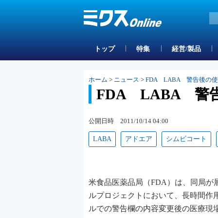
トップ
特集
経営/製品
ホーム
>
ニュース
>
FDA LABA 警告後
FDA LABA 
公開日時 2011/10/14 04:00
LABA
アドエア
シムビコート
米食品医薬品局（FDA）は、同局
ルプロジェクトにおいて、長時間作用
ルでの警告欄の内容変更後の医療現