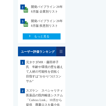
開発パイプライン 26年
2
8月版 企業別リスト
開発パイプライン 26年
3
8月版 疾患別リスト
もっと見る
一覧
ユーザー評価ランキング
元タケダMR・藤田祥子
1
氏 年齢や環境の壁を越え
て人材の可能性を切拓く
目指すは”かかりつけコン
サル“
スズケン スペシャリティ
2
医薬品の院内輸送システム
「Cubixx Link」 10月から
提供 廃棄ロスを最小化