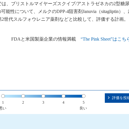
は、ブリストルマイヤーズスクイブ/アストラゼネカの2型糖尿
発症の可能性について、メルクのDPP-4阻害剤Januvia（sitagliptin
第2世代スルフォウレニア薬剤などと比較して、評価する計画。
日号より） FDAと米国製薬企業の情報満載
“The Pink Sheet”はこ
評価を投
1
2
3
4
5
悪い
良い