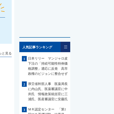
一覧
人気記事ランキング
っと見る
日本リリー マンジャロ皮
1
下注の「持続可能性特例価
格調整」適応に反発 高市
政権のビジョンに整合せず
厚労省幹部人事 医薬局長
2
に内山氏、医薬審議官に中
井氏 情報政策統括官に三
浦氏、医産審議官に安藤氏
ＭＲ認定センター 「第1
3