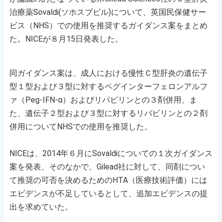
治療薬Sovaldi(ソホスブビル)について、英国民保健サー
ビス（NHS）での使用を推奨するガイダンス案をまとめ
た。NICEが８月15日発表した。
同ガイダンス案は、成人における慢性Ｃ型肝炎の遺伝子
型１型および３型に対するペグインターフェロンアルフ
ァ（Peg-IFN-α）およびリバビリンとの３剤併用、ま
た、遺伝子２型および３型に対するリバビリンとの２剤
併用についてNHSでの使用を推奨した。
NICEは、2014年６月にSovaldiについての１次ガイダンス
案を発表、そのなかで、Gilead社に対して、同剤につい
て推奨の可否を決めるためのHTA（医療技術評価）には
エビデンスが不足しているとして、追加エビデンスの提
出を求めていた。