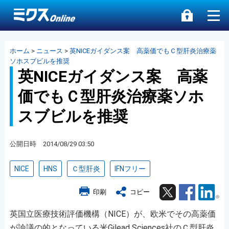
ホーム
>
ニュース
>
英NICEガイダンス案 高薬価でもＣ型肝炎治療薬
ソホスブビルを推奨
英NICEガイダンス案 高薬
価でもＣ型肝炎治療薬ソホ
スブビルを推奨
公開日時 2014/08/29 03:50
NICE
HNS
Ｃ型肝炎
IFNフリー
Twitter
Facebook
Lin
印刷
コピー
英国立医療技術評価機構（NICE）が、欧米でその高薬価
が論議の的となっている米Gilead Sciences社のＣ型肝炎