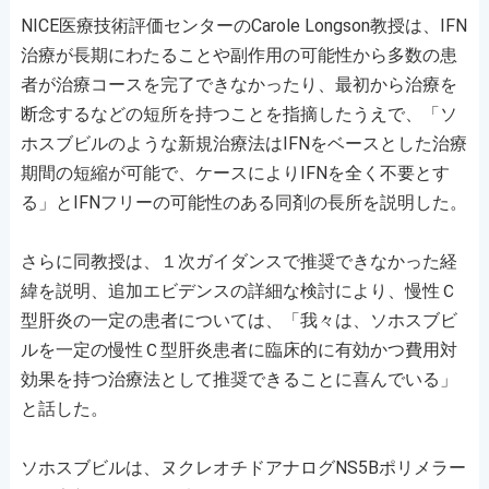
NICE医療技術評価センターのCarole Longson教授は、IFN
治療が長期にわたることや副作用の可能性から多数の患
者が治療コースを完了できなかったり、最初から治療を
断念するなどの短所を持つことを指摘したうえで、「ソ
ホスブビルのような新規治療法はIFNをベースとした治療
期間の短縮が可能で、ケースによりIFNを全く不要とす
る」とIFNフリーの可能性のある同剤の長所を説明した。
さらに同教授は、１次ガイダンスで推奨できなかった経
緯を説明、追加エビデンスの詳細な検討により、慢性Ｃ
型肝炎の一定の患者については、「我々は、ソホスブビ
ルを一定の慢性Ｃ型肝炎患者に臨床的に有効かつ費用対
効果を持つ治療法として推奨できることに喜んでいる」
と話した。
ソホスブビルは、ヌクレオチドアナログNS5Bポリメラー