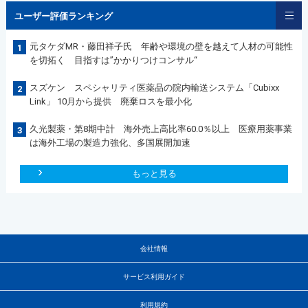
ユーザー評価ランキング
元タケダMR・藤田祥子氏 年齢や環境の壁を越えて人材の可能性
1
を切拓く 目指すは”かかりつけコンサル“
スズケン スペシャリティ医薬品の院内輸送システム「Cubixx
2
Link」 10月から提供 廃棄ロスを最小化
久光製薬・第8期中計 海外売上高比率60.0％以上 医療用薬事業
3
は海外工場の製造力強化、多国展開加速
もっと見る
会社情報
サービス利用ガイド
利用規約