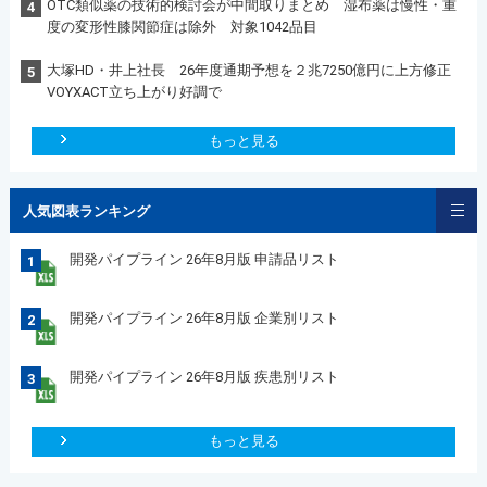
OTC類似薬の技術的検討会が中間取りまとめ 湿布薬は慢性・重
4
度の変形性膝関節症は除外 対象1042品目
大塚HD・井上社長 26年度通期予想を２兆7250億円に上方修正
5
VOYXACT立ち上がり好調で
もっと見る
人気図表ランキング
開発パイプライン 26年8月版 申請品リスト
1
開発パイプライン 26年8月版 企業別リスト
2
開発パイプライン 26年8月版 疾患別リスト
3
もっと見る