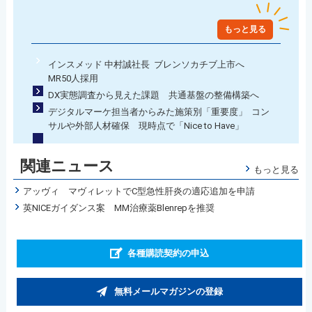
もっと見る
インスメッド 中村誠社長 ブレンソカチブ上市へ
MR50人採用
DX実態調査から見えた課題 共通基盤の整備構築へ
デジタルマーケ担当者からみた施策別「重要度」 コン
サルや外部人材確保 現時点で「Nice to Have」
関連ニュース
もっと見る
アッヴィ マヴィレットでC型急性肝炎の適応追加を申請
英NICEガイダンス案 MM治療薬Blenrepを推奨
各種購読契約の申込
無料メールマガジンの登録