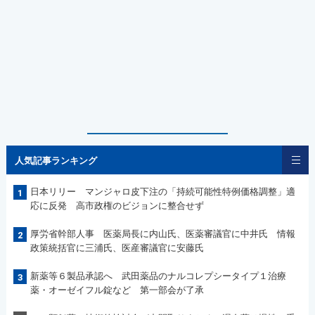
人気記事ランキング
日本リリー マンジャロ皮下注の「持続可能性特例価格調整」適
1
応に反発 高市政権のビジョンに整合せず
厚労省幹部人事 医薬局長に内山氏、医薬審議官に中井氏 情報
2
政策統括官に三浦氏、医産審議官に安藤氏
新薬等６製品承認へ 武田薬品のナルコレプシータイプ１治療
3
薬・オーゼイフル錠など 第一部会が了承