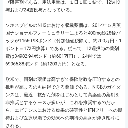
ゼ阻害剤である。用法用量は、１日１回１錠で、12週投
与および24週投与となっている。
ソホスブビルのNHSにおける収載薬価は、2014年５月英
国ナショナルフォーミュラリーによると400mg錠28錠パ
ックが11660.98ポンド（付加価値税除く。約200万円：1
ポンド＝172円換算）である。従って、12週投与の薬剤
費は34982.94ポンド（約601万円）、24週では、
69965.88ポンド（約1203万円）となる。
欧米で、同剤の薬価は高すぎて保険財政を圧迫するとの
批判が高まるのも納得できる薬価である。NICEのガイダ
ンスは、最近、抗がん剤をはじめとして高薬価の薬剤を
非推奨とするケースが多いが、これを推奨するのだか
ら、エビデンスにおける効果の確実性とIFNフリーへの期
待および医療現場での効果への期待の高さが浮き彫りに
される。