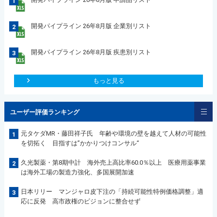
1
開発パイプライン 26年8月版 企業別リスト
2
開発パイプライン 26年8月版 疾患別リスト
3
もっと見る
ユーザー評価ランキング
元タケダMR・藤田祥子氏 年齢や環境の壁を越えて人材の可能性
1
を切拓く 目指すは”かかりつけコンサル“
久光製薬・第8期中計 海外売上高比率60.0％以上 医療用薬事業
2
は海外工場の製造力強化、多国展開加速
日本リリー マンジャロ皮下注の「持続可能性特例価格調整」適
3
応に反発 高市政権のビジョンに整合せず