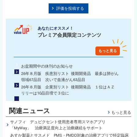
評価を投稿する
あなたにオススメ！
プレミア会員限定コンテンツ
もっと見る
お盆期間中の休刊のお知らせ
26年８月版 疾患別リスト 後期開発品 最多は肺がん
領域67品目 次いで血液がん63品目
26年８月版 企業別リスト 後期開発品 １位はＡＺ
リリーは10品目増で３位に
関連ニュース
もっと見る
サノフィ デュピクセント使用患者専用スマホアプリ
「MyWay」 治療満足度向上と治療継続をサポート
あすか製薬とサスメド PMS・PMDD対象の治療アプリで特定臨床