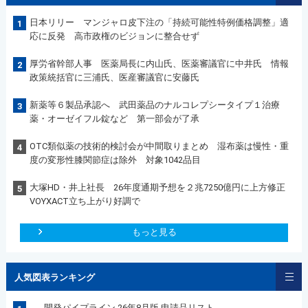
日本リリー マンジャロ皮下注の「持続可能性特例価格調整」適
1
応に反発 高市政権のビジョンに整合せず
厚労省幹部人事 医薬局長に内山氏、医薬審議官に中井氏 情報
2
政策統括官に三浦氏、医産審議官に安藤氏
新薬等６製品承認へ 武田薬品のナルコレプシータイプ１治療
3
薬・オーゼイフル錠など 第一部会が了承
OTC類似薬の技術的検討会が中間取りまとめ 湿布薬は慢性・重
4
度の変形性膝関節症は除外 対象1042品目
大塚HD・井上社長 26年度通期予想を２兆7250億円に上方修正
5
VOYXACT立ち上がり好調で
もっと見る
人気図表ランキング
開発パイプライン 26年8月版 申請品リスト