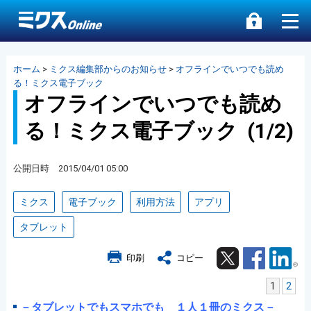
ホーム
>
ミクス編集部からのお知らせ
>
オフラインでいつでも読め
る！ミクス電子ブック
オフラインでいつでも読め
る！ミクス電子ブック (1/2)
公開日時 2015/04/01 05:00
ミクス
電子ブック
利用方法
アプリ
タブレット
Twitter
Facebook
Lin
印刷
コピー
1
2
－タブレットでもスマホでも １人１冊のミクス－