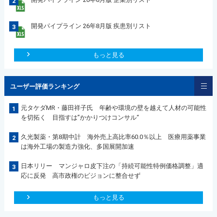
2
開発パイプライン 26年8月版 疾患別リスト
3
もっと見る
ユーザー評価ランキング
元タケダMR・藤田祥子氏 年齢や環境の壁を越えて人材の可能性
1
を切拓く 目指すは”かかりつけコンサル“
久光製薬・第8期中計 海外売上高比率60.0％以上 医療用薬事業
2
は海外工場の製造力強化、多国展開加速
日本リリー マンジャロ皮下注の「持続可能性特例価格調整」適
3
応に反発 高市政権のビジョンに整合せず
もっと見る