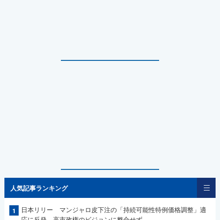
人気記事ランキング
日本リリー マンジャロ皮下注の「持続可能性特例価格調整」適
1
応に反発 高市政権のビジョンに整合せず