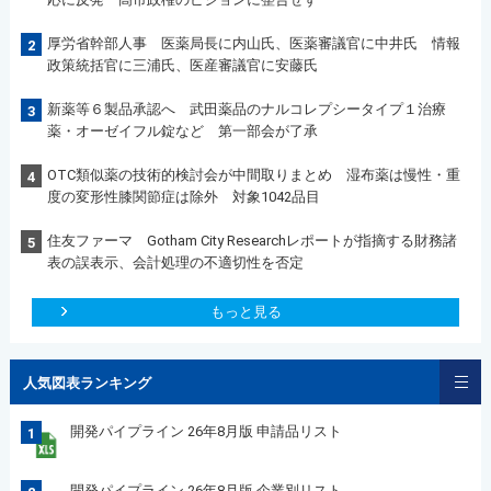
厚労省幹部人事 医薬局長に内山氏、医薬審議官に中井氏 情報
2
政策統括官に三浦氏、医産審議官に安藤氏
新薬等６製品承認へ 武田薬品のナルコレプシータイプ１治療
3
薬・オーゼイフル錠など 第一部会が了承
OTC類似薬の技術的検討会が中間取りまとめ 湿布薬は慢性・重
4
度の変形性膝関節症は除外 対象1042品目
住友ファーマ Gotham City Researchレポートが指摘する財務諸
5
表の誤表示、会計処理の不適切性を否定
もっと見る
人気図表ランキング
開発パイプライン 26年8月版 申請品リスト
1
開発パイプライン 26年8月版 企業別リスト