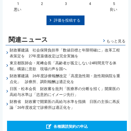
1
2
3
4
5
悪い
良い
評価を投稿する
関連ニュース
もっと見る
財政審建議 社会保障負担率「数値目標と年限明確に」改革工程
表策定を 27年度薬価改定は完全実施を
東京都医師会・尾﨑会長「高齢者が孤立しない24時間見守る体
制」構築に意欲 現場の声を国へ
財政審建議 26年度診療報酬改定「高度急性期・急性期病院を重
点化」 診療所、調剤報酬は適正化を
日医・松本会長 財政審を批判「医療界の分断を招く」開業医の
高給与水準は「恣意的にイメージ先行」
財務省 財政審で開業医の高給与水準を指摘 日医の主張に再反
論「26年度改定で診療所は適正化を」
各種購読契約の申込