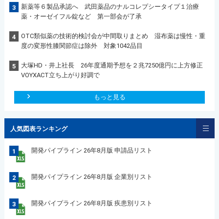
新薬等６製品承認へ 武田薬品のナルコレプシータイプ１治療
3
薬・オーゼイフル錠など 第一部会が了承
OTC類似薬の技術的検討会が中間取りまとめ 湿布薬は慢性・重
4
度の変形性膝関節症は除外 対象1042品目
大塚HD・井上社長 26年度通期予想を２兆7250億円に上方修正
5
VOYXACT立ち上がり好調で
もっと見る
人気図表ランキング
開発パイプライン 26年8月版 申請品リスト
1
開発パイプライン 26年8月版 企業別リスト
2
開発パイプライン 26年8月版 疾患別リスト
3