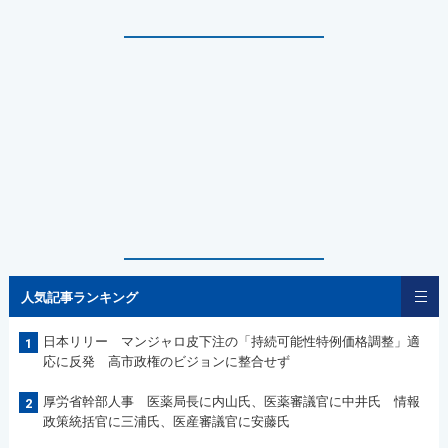
人気記事ランキング
日本リリー マンジャロ皮下注の「持続可能性特例価格調整」適
1
応に反発 高市政権のビジョンに整合せず
厚労省幹部人事 医薬局長に内山氏、医薬審議官に中井氏 情報
2
政策統括官に三浦氏、医産審議官に安藤氏