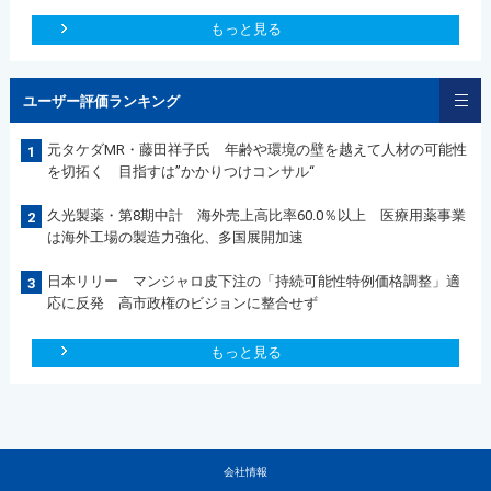
もっと見る
ユーザー評価ランキング
元タケダMR・藤田祥子氏 年齢や環境の壁を越えて人材の可能性
1
を切拓く 目指すは”かかりつけコンサル“
久光製薬・第8期中計 海外売上高比率60.0％以上 医療用薬事業
2
は海外工場の製造力強化、多国展開加速
日本リリー マンジャロ皮下注の「持続可能性特例価格調整」適
3
応に反発 高市政権のビジョンに整合せず
もっと見る
会社情報