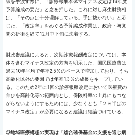
議を手渡す際に、「診療報酬本体マイナス改定は18年度
予算編成の要だ」と念を押した。これに対し麻生財務相
は、「その点は十分理解している。手は抜かない」と応
じた。「改定率」をめぐる予算編成作業は、政府・与党
間の折衝を経て12月中下旬に決着する。
財政審建議によると、次期診療報酬改定については、本
体を含むマイナス改定の方向を明示した。国民医療費は
過去10年平均で年率2.5％のペースで増加しており、うち
高齢化以外の要因では年率1.3％の成長をキープしてい
る。このため2年に1回の診療報酬改定において医療費の
伸びを高齢化等の範囲内とし、保険料率の上昇にもつな
がらないようにするためには、少なくとも「２％半ばの
マイナス改定」が必要になると建議は結論づけている。
◎地域医療構想の実現は「総合確保基金の支援を通じ病