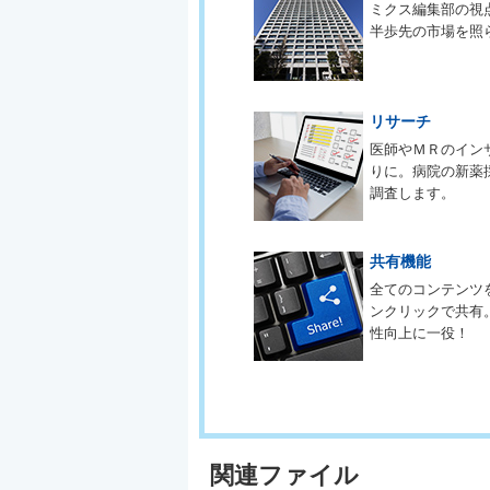
ミクス編集部の視
半歩先の市場を照
リサーチ
医師やＭＲのイン
りに。病院の新薬
調査します。
共有機能
全てのコンテンツ
ンクリックで共有
性向上に一役！
関連ファイル