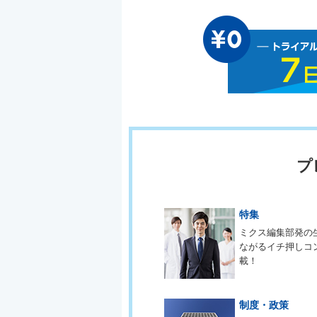
プ
特集
ミクス編集部発の
ながるイチ押しコ
載！
制度・政策