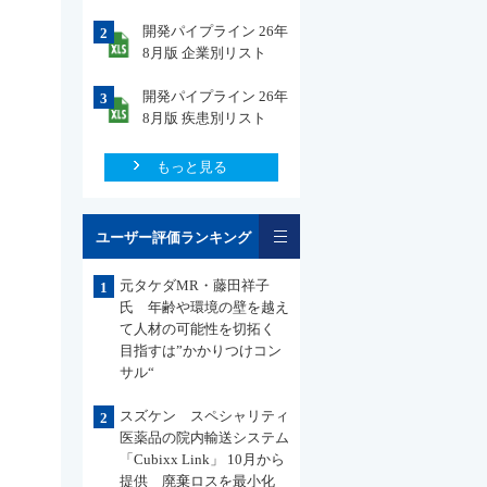
開発パイプライン 26年
2
8月版 企業別リスト
開発パイプライン 26年
3
8月版 疾患別リスト
もっと見る
一覧
ユーザー評価ランキング
元タケダMR・藤田祥子
1
氏 年齢や環境の壁を越え
て人材の可能性を切拓く
目指すは”かかりつけコン
サル“
スズケン スペシャリティ
2
医薬品の院内輸送システム
「Cubixx Link」 10月から
提供 廃棄ロスを最小化