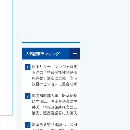
一覧
人気記事ランキング
日本リリー マンジャロ皮
1
下注の「持続可能性特例価
格調整」適応に反発 高市
政権のビジョンに整合せず
厚労省幹部人事 医薬局長
2
に内山氏、医薬審議官に中
井氏 情報政策統括官に三
浦氏、医産審議官に安藤氏
新薬等６製品承認へ 武田
3