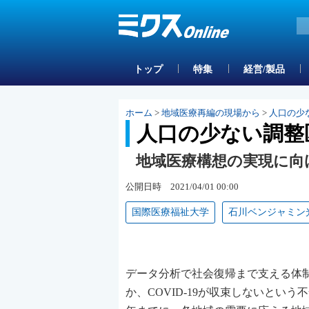
トップ
特集
経営/製品
ホーム
>
地域医療再編の現場から
>
人口の少
人口の少ない調整
地域医療構想の実現に向
公開日時 2021/04/01 00:00
国際医療福祉大学
石川ベンジャミン
データ分析で社会復帰まで支える体
か、COVID-19が収束しないという