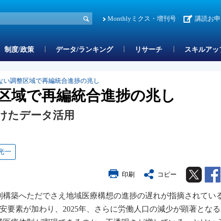
Monthlyミクス・増刊号
講読お申
制度/政策
データ/ランキング
リサーチ
スキルアッ
ない調整区域で再編統合進捗の兆し
区域で再編統合進捗の兆し
けたデータ活用
光一
Twitter
印刷
コピー
制構築へただでさえ地域医療構想の進捗の遅れが指摘されてい
不安要素が加わり、2025年、さらに労働人口の減少が顕著となる2