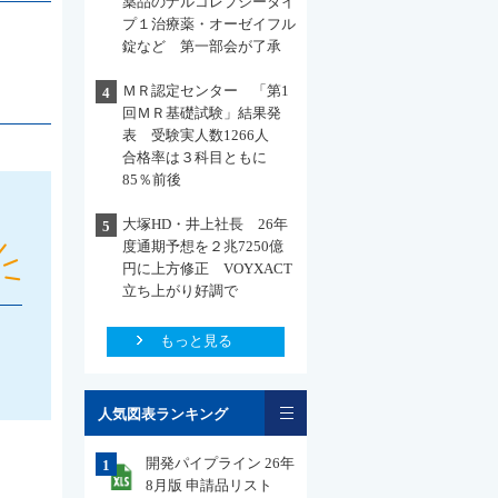
薬品のナルコレプシータイ
プ１治療薬・オーゼイフル
錠など 第一部会が了承
ＭＲ認定センター 「第1
4
回ＭＲ基礎試験」結果発
表 受験実人数1266人
合格率は３科目ともに
85％前後
大塚HD・井上社長 26年
5
度通期予想を２兆7250億
円に上方修正 VOYXACT
立ち上がり好調で
もっと見る
一覧
人気図表ランキング
開発パイプライン 26年
1
8月版 申請品リスト