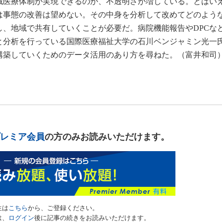
域医療体制が実現できるのか、不透明さが増している。とはい
は事態の改善は望めない。その中身を分析して改めてどのよう
し、地域で共有していくことが必要だ。病院機能報告やDPCな
と分析を行っている国際医療福祉大学の石川ベンジャミン光一
構築していくためのデータ活用のあり方を尋ねた。（富井和司
レミア会員
の方のみお読みいただけます。
生は
こちら
から、ご登録ください。
は、
ログイン
後に記事の続きをお読みいただけます。