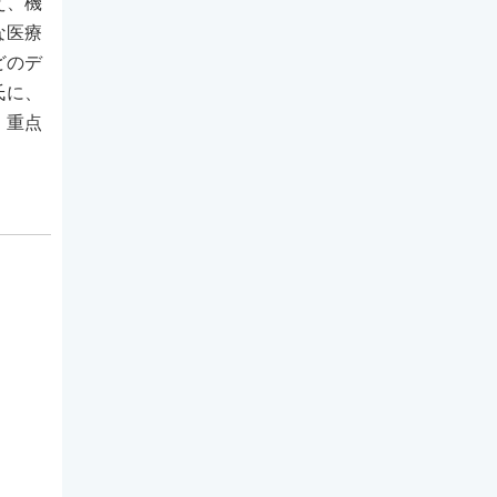
え、機
な医療
どのデ
氏に、
）重点