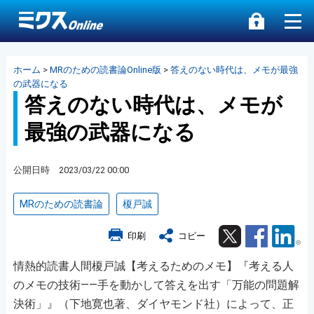
ホーム
>
MRのための読書論Online版
>
答えのない時代は、メモが最強
の武器になる
答えのない時代は、メモが
最強の武器になる
公開日時 2023/03/22 00:00
MRのための読書論
榎戸誠
Twitter
Facebook
Lin
印刷
コピー
情熱的読書人間榎戸誠【考えるためのメモ】『考える人
のメモの技術――手を動かして答えを出す「万能の問題解
決術」』（下地寛也著、ダイヤモンド社）によって、正