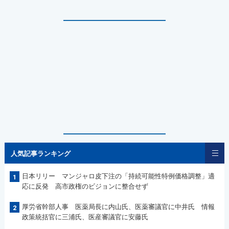
人気記事ランキング
日本リリー マンジャロ皮下注の「持続可能性特例価格調整」適
1
応に反発 高市政権のビジョンに整合せず
厚労省幹部人事 医薬局長に内山氏、医薬審議官に中井氏 情報
2
政策統括官に三浦氏、医産審議官に安藤氏