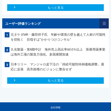
もっと見る
ユーザー評価ランキング
元タケダMR・藤田祥子氏 年齢や環境の壁を越えて人材の可能性
1
を切拓く 目指すは”かかりつけコンサル“
久光製薬・第8期中計 海外売上高比率60.0％以上 医療用薬事業
2
は海外工場の製造力強化、多国展開加速
日本リリー マンジャロ皮下注の「持続可能性特例価格調整」適
3
応に反発 高市政権のビジョンに整合せず
もっと見る
会社情報