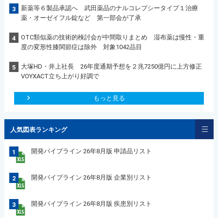
新薬等６製品承認へ 武田薬品のナルコレプシータイプ１治療
3
薬・オーゼイフル錠など 第一部会が了承
OTC類似薬の技術的検討会が中間取りまとめ 湿布薬は慢性・重
4
度の変形性膝関節症は除外 対象1042品目
大塚HD・井上社長 26年度通期予想を２兆7250億円に上方修正
5
VOYXACT立ち上がり好調で
もっと見る
人気図表ランキング
開発パイプライン 26年8月版 申請品リスト
1
開発パイプライン 26年8月版 企業別リスト
2
開発パイプライン 26年8月版 疾患別リスト
3