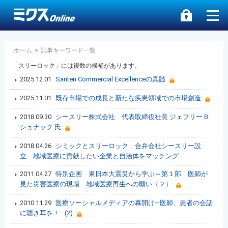
ホーム
>
記事キーワード一覧
「スリーロック」には複数の候補があります。
2025.12.01
Santen Commercial Excellenceの真髄
2025.11.01
既存市場での成長と新たな疾患領域での市場創造
2018.09.30
シースリー株式会社 代表取締役社長 ジェフリー B.
シュナック 氏
2018.04.26
シミックとスリーロック 合弁会社シースリー設
立 地域医療に貢献したい企業と自治体をマッチング
2011.04.27
特別企画 東日本大震災から学ぶ～第１部 医師が
見た災害医療の現場 地域医療再生への願い（２）
2010.11.29
医療ソーシャルメディアの幕開け―医師、患者の会話
に聴き耳を！―(2)