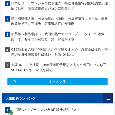
日本リリー マンジャロ皮下注の「持続可能性特例価格調整」適
1
応に反発 高市政権のビジョンに整合せず
厚労省幹部人事 医薬局長に内山氏、医薬審議官に中井氏 情報
2
政策統括官に三浦氏、医産審議官に安藤氏
新薬等６製品承認へ 武田薬品のナルコレプシータイプ１治療
3
薬・オーゼイフル錠など 第一部会が了承
OTC類似薬の技術的検討会が中間取りまとめ 湿布薬は慢性・重
4
度の変形性膝関節症は除外 対象1042品目
大塚HD・井上社長 26年度通期予想を２兆7250億円に上方修正
5
VOYXACT立ち上がり好調で
もっと見る
人気図表ランキング
開発パイプライン 26年8月版 申請品リスト
1