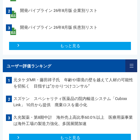
開発パイプライン 26年8月版 企業別リスト
2
開発パイプライン 26年8月版 疾患別リスト
3
もっと見る
ユーザー評価ランキング
元タケダMR・藤田祥子氏 年齢や環境の壁を越えて人材の可能性
1
を切拓く 目指すは”かかりつけコンサル“
スズケン スペシャリティ医薬品の院内輸送システム「Cubixx
2
Link」 10月から提供 廃棄ロスを最小化
久光製薬・第8期中計 海外売上高比率60.0％以上 医療用薬事業
3
は海外工場の製造力強化、多国展開加速
もっと見る