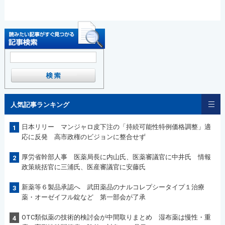
人気記事ランキング
日本リリー マンジャロ皮下注の「持続可能性特例価格調整」適
1
応に反発 高市政権のビジョンに整合せず
厚労省幹部人事 医薬局長に内山氏、医薬審議官に中井氏 情報
2
政策統括官に三浦氏、医産審議官に安藤氏
新薬等６製品承認へ 武田薬品のナルコレプシータイプ１治療
3
薬・オーゼイフル錠など 第一部会が了承
OTC類似薬の技術的検討会が中間取りまとめ 湿布薬は慢性・重
4