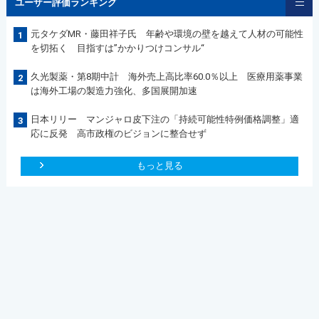
ユーザー評価ランキング
元タケダMR・藤田祥子氏 年齢や環境の壁を越えて人材の可能性
1
を切拓く 目指すは”かかりつけコンサル“
久光製薬・第8期中計 海外売上高比率60.0％以上 医療用薬事業
2
は海外工場の製造力強化、多国展開加速
日本リリー マンジャロ皮下注の「持続可能性特例価格調整」適
3
応に反発 高市政権のビジョンに整合せず
もっと見る