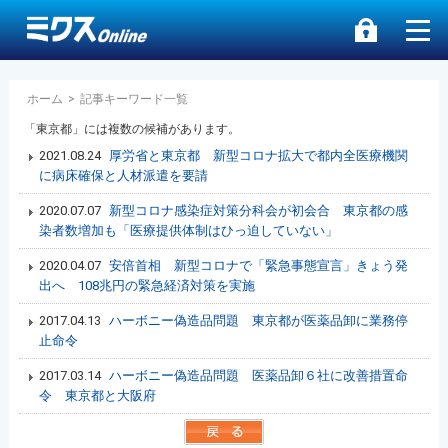
ホーム
>
記事キーワード一覧
「東京都」には複数の候補があります。
2021.08.24
厚労省と東京都 新型コロナ拡大で都内全医療機関
に病床確保と人材派遣を要請
2020.07.07
新型コロナ感染症対策分科会が初会合 東京都の感
染者数増加も「医療提供体制はひっ迫していない」
2020.04.07
安倍首相 新型コロナで「緊急事態宣言」きょう発
出へ 108兆円の緊急経済対策を実施
2017.04.13
ハーボニー偽造品問題 東京都が医薬品卸に業務停
止命令
2017.03.14
ハーボニー偽造品問題 医薬品卸６社に改善措置命
令 東京都と大阪府