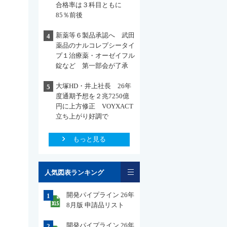
合格率は３科目ともに
85％前後
新薬等６製品承認へ 武田
4
薬品のナルコレプシータイ
プ１治療薬・オーゼイフル
錠など 第一部会が了承
大塚HD・井上社長 26年
5
度通期予想を２兆7250億
円に上方修正 VOYXACT
立ち上がり好調で
もっと見る
一覧
人気図表ランキング
開発パイプライン 26年
1
8月版 申請品リスト
開発パイプライン 26年
2