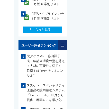
8月版 企業別リスト
開発パイプライン 26年
3
8月版 疾患別リスト
もっと見る
一覧
ユーザー評価ランキング
元タケダMR・藤田祥子
1
氏 年齢や環境の壁を越え
て人材の可能性を切拓く
目指すは”かかりつけコン
サル“
スズケン スペシャリティ
2
医薬品の院内輸送システム
「Cubixx Link」 10月から
提供 廃棄ロスを最小化