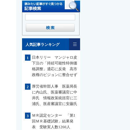
一覧
人気記事ランキング
日本リリー マンジャロ皮
1
下注の「持続可能性特例価
格調整」適応に反発 高市
政権のビジョンに整合せず
厚労省幹部人事 医薬局長
2
に内山氏、医薬審議官に中
井氏 情報政策統括官に三
浦氏、医産審議官に安藤氏
ＭＲ認定センター 「第1
3
回ＭＲ基礎試験」結果発
表 受験実人数1266人