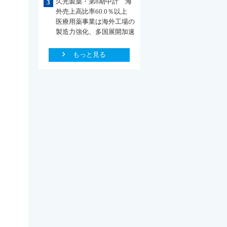
久光製薬・第8期中計 海
3
外売上高比率60.0％以上
医療用薬事業は海外工場の
製造力強化、多国展開加速
もっと見る