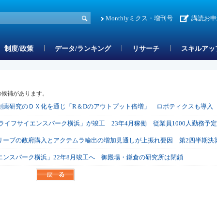
Monthlyミクス・増刊号
講読お申
制度/政策
データ/ランキング
リサーチ
スキルアッ
の候補があります。
創薬研究のＤＸ化を通じ「R＆Dのアウトプット倍増」 ロボティクスも導入
ライフサイエンスパーク横浜」が竣工 23年4月稼働 従業員1000人勤務予定
リーブの政府購入とアクテムラ輸出の増加見通しが上振れ要因 第2四半期決
エンスパーク横浜」22年8月竣工へ 御殿場・鎌倉の研究所は閉鎖