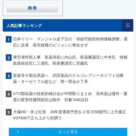
人気記事ランキング
日本リリー マンジャロ皮下注の「持続可能性特例価格調整」適
1
応に反発 高市政権のビジョンに整合せず
厚労省幹部人事 医薬局長に内山氏、医薬審議官に中井氏 情報
2
政策統括官に三浦氏、医産審議官に安藤氏
新薬等６製品承認へ 武田薬品のナルコレプシータイプ１治療
3
薬・オーゼイフル錠など 第一部会が了承
OTC類似薬の技術的検討会が中間取りまとめ 湿布薬は慢性・重
4
度の変形性膝関節症は除外 対象1042品目
大塚HD・井上社長 26年度通期予想を２兆7250億円に上方修正
5
VOYXACT立ち上がり好調で
もっと見る