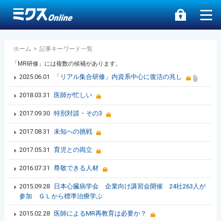
ホーム
>
記事キーワード一覧
「MR研修」には複数の候補があります。
2025.06.01
「リアル集合研修」内資系中心に復活の兆し
2018.03.31
医師が忙しい
2017.09.30
特別対談・その3
2017.08.31
未知への挑戦
2017.05.31
育児との両立
2016.07.31
尊敬できる人材
2015.09.28
日本心臓病学会 企業向け講習会開催 24社263人が
参加 ＧＬから標準治療学ぶ
2015.02.28
医師によるMR再教育は必要か？