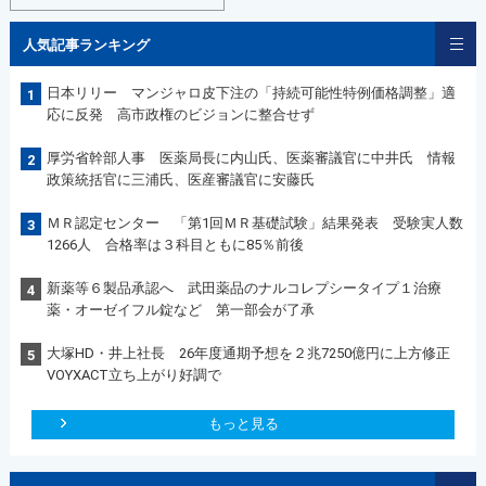
人気記事ランキング
日本リリー マンジャロ皮下注の「持続可能性特例価格調整」適
1
応に反発 高市政権のビジョンに整合せず
厚労省幹部人事 医薬局長に内山氏、医薬審議官に中井氏 情報
2
政策統括官に三浦氏、医産審議官に安藤氏
ＭＲ認定センター 「第1回ＭＲ基礎試験」結果発表 受験実人数
3
1266人 合格率は３科目ともに85％前後
新薬等６製品承認へ 武田薬品のナルコレプシータイプ１治療
4
薬・オーゼイフル錠など 第一部会が了承
大塚HD・井上社長 26年度通期予想を２兆7250億円に上方修正
5
VOYXACT立ち上がり好調で
もっと見る