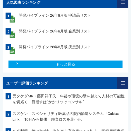
人気図表ランキング
開発パイプライン 26年8月版 申請品リスト
1
開発パイプライン 26年8月版 企業別リスト
2
開発パイプライン 26年8月版 疾患別リスト
3
もっと見る
ユーザー評価ランキング
元タケダMR・藤田祥子氏 年齢や環境の壁を越えて人材の可能性
1
を切拓く 目指すは”かかりつけコンサル“
スズケン スペシャリティ医薬品の院内輸送システム「Cubixx
2
Link」 10月から提供 廃棄ロスを最小化