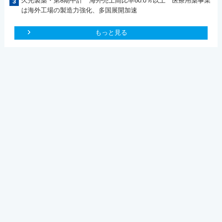
久光製薬・第8期中計 海外売上高比率60.0％以上 医療用薬事業
3
は海外工場の製造力強化、多国展開加速
もっと見る