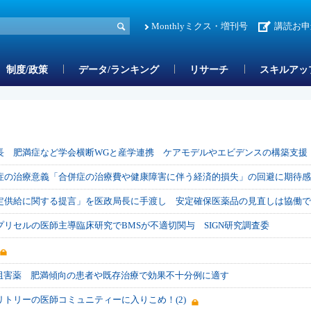
Monthlyミクス・増刊号
講読お申
制度/政策
データ/ランキング
リサーチ
スキルアッ
長 肥満症など学会横断WGと産学連携 ケアモデルやエビデンスの構築支援
症の治療意義「合併症の治療費や健康障害に伴う経済的損失」の回避に期待感
定供給に関する提言」を医政局長に手渡し 安定確保医薬品の見直しは協働で
リセルの医師主導臨床研究でBMSが不適切関与 SIGN研究調査委
2阻害薬 肥満傾向の患者や既存治療で効果不十分例に適す
トリーの医師コミュニティーに入りこめ！(2)