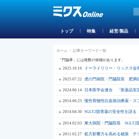
トップ
特集
経営/製品
ホーム
>
記事キーワード一覧
「門脇孝」には複数の候補があります。
2025.10.16
イーライリリー・リックス会
2025.07.22
虎の門病院・門脇院長 肥満
2024.06.14
日本医学会連合 「医薬品安
2014.06.25
慢性骨髄性白血病治療薬・スプ
2014.04.30
SGLT2阻害薬の安全性を語る
2014.02.03
東大病院・門脇院長 SGLT
2011.02.27
処方影響力を高める秘策 テリ