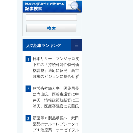
一覧
人気記事ランキング
日本リリー マンジャロ皮
1
下注の「持続可能性特例価
格調整」適応に反発 高市
政権のビジョンに整合せず
厚労省幹部人事 医薬局長
2
に内山氏、医薬審議官に中
井氏 情報政策統括官に三
浦氏、医産審議官に安藤氏
新薬等６製品承認へ 武田
3
薬品のナルコレプシータイ
プ１治療薬・オーゼイフル