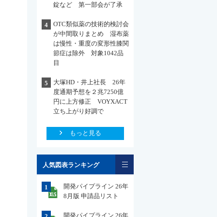
錠など 第一部会が了承
OTC類似薬の技術的検討会
4
が中間取りまとめ 湿布薬
は慢性・重度の変形性膝関
節症は除外 対象1042品
目
大塚HD・井上社長 26年
5
度通期予想を２兆7250億
円に上方修正 VOYXACT
立ち上がり好調で
もっと見る
一覧
人気図表ランキング
開発パイプライン 26年
1
8月版 申請品リスト
開発パイプライン 26年
2