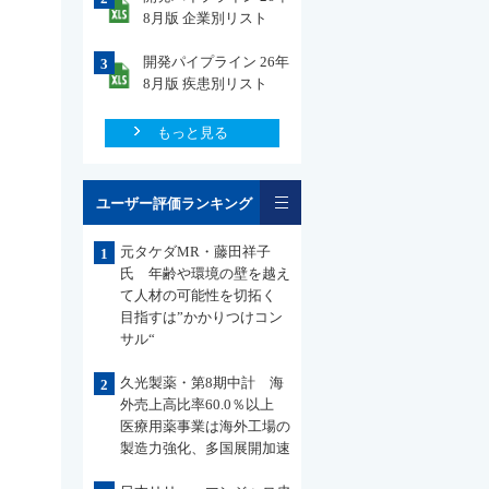
8月版 企業別リスト
開発パイプライン 26年
3
8月版 疾患別リスト
もっと見る
一覧
ユーザー評価ランキング
元タケダMR・藤田祥子
1
氏 年齢や環境の壁を越え
て人材の可能性を切拓く
目指すは”かかりつけコン
サル“
久光製薬・第8期中計 海
2
外売上高比率60.0％以上
医療用薬事業は海外工場の
製造力強化、多国展開加速