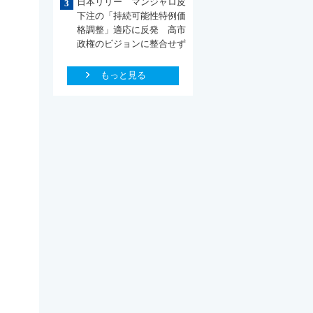
日本リリー マンジャロ皮
3
下注の「持続可能性特例価
格調整」適応に反発 高市
政権のビジョンに整合せず
もっと見る