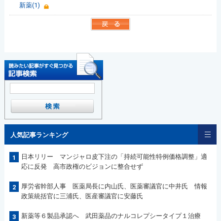
新薬(1)
人気記事ランキング
日本リリー マンジャロ皮下注の「持続可能性特例価格調整」適
1
応に反発 高市政権のビジョンに整合せず
厚労省幹部人事 医薬局長に内山氏、医薬審議官に中井氏 情報
2
政策統括官に三浦氏、医産審議官に安藤氏
新薬等６製品承認へ 武田薬品のナルコレプシータイプ１治療
3