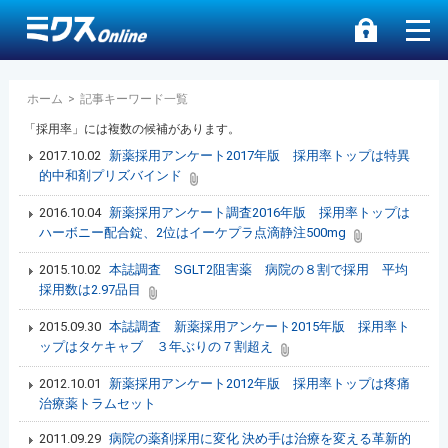
ホーム
>
記事キーワード一覧
「採用率」には複数の候補があります。
2017.10.02
新薬採用アンケート2017年版 採用率トップは特異
的中和剤プリズバインド
2016.10.04
新薬採用アンケート調査2016年版 採用率トップは
ハーボニー配合錠、2位はイーケプラ点滴静注500mg
2015.10.02
本誌調査 SGLT2阻害薬 病院の８割で採用 平均
採用数は2.97品目
2015.09.30
本誌調査 新薬採用アンケート2015年版 採用率ト
ップはタケキャブ ３年ぶりの７割超え
2012.10.01
新薬採用アンケート2012年版 採用率トップは疼痛
治療薬トラムセット
2011.09.29
病院の薬剤採用に変化 決め手は治療を変える革新的