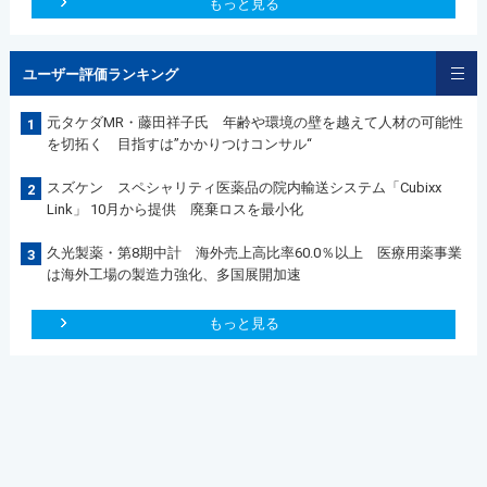
もっと見る
ユーザー評価ランキング
元タケダMR・藤田祥子氏 年齢や環境の壁を越えて人材の可能性
1
を切拓く 目指すは”かかりつけコンサル“
スズケン スペシャリティ医薬品の院内輸送システム「Cubixx
2
Link」 10月から提供 廃棄ロスを最小化
久光製薬・第8期中計 海外売上高比率60.0％以上 医療用薬事業
3
は海外工場の製造力強化、多国展開加速
もっと見る