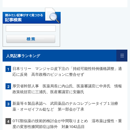
人気記事ランキング
日本リリー マンジャロ皮下注の「持続可能性特例価格調整」適
1
応に反発 高市政権のビジョンに整合せず
厚労省幹部人事 医薬局長に内山氏、医薬審議官に中井氏 情報
2
政策統括官に三浦氏、医産審議官に安藤氏
新薬等６製品承認へ 武田薬品のナルコレプシータイプ１治療
3
薬・オーゼイフル錠など 第一部会が了承
OTC類似薬の技術的検討会が中間取りまとめ 湿布薬は慢性・重
4
度の変形性膝関節症は除外 対象1042品目