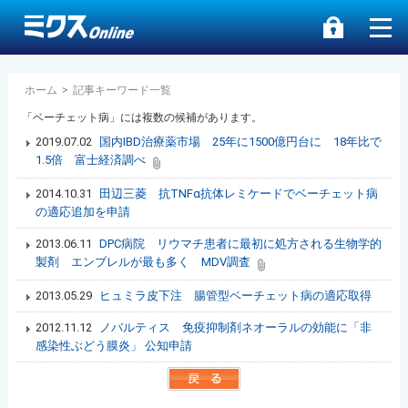
ホーム
>
記事キーワード一覧
「ベーチェット病」には複数の候補があります。
2019.07.02
国内IBD治療薬市場 25年に1500億円台に 18年比で
1.5倍 富士経済調べ
2014.10.31
田辺三菱 抗TNFα抗体レミケードでベーチェット病
の適応追加を申請
2013.06.11
DPC病院 リウマチ患者に最初に処方される生物学的
製剤 エンブレルが最も多く MDV調査
2013.05.29
ヒュミラ皮下注 腸管型ベーチェット病の適応取得
2012.11.12
ノバルティス 免疫抑制剤ネオーラルの効能に「非
感染性ぶどう膜炎」 公知申請