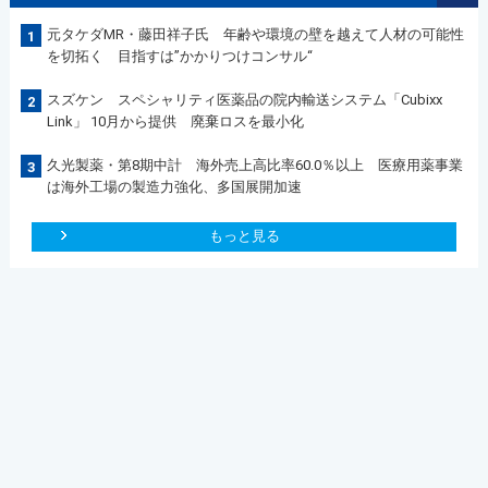
元タケダMR・藤田祥子氏 年齢や環境の壁を越えて人材の可能性
1
を切拓く 目指すは”かかりつけコンサル“
スズケン スペシャリティ医薬品の院内輸送システム「Cubixx
2
Link」 10月から提供 廃棄ロスを最小化
久光製薬・第8期中計 海外売上高比率60.0％以上 医療用薬事業
3
は海外工場の製造力強化、多国展開加速
もっと見る