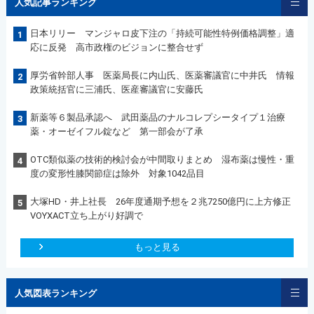
人気記事ランキング
日本リリー マンジャロ皮下注の「持続可能性特例価格調整」適
1
応に反発 高市政権のビジョンに整合せず
厚労省幹部人事 医薬局長に内山氏、医薬審議官に中井氏 情報
2
政策統括官に三浦氏、医産審議官に安藤氏
新薬等６製品承認へ 武田薬品のナルコレプシータイプ１治療
3
薬・オーゼイフル錠など 第一部会が了承
OTC類似薬の技術的検討会が中間取りまとめ 湿布薬は慢性・重
4
度の変形性膝関節症は除外 対象1042品目
大塚HD・井上社長 26年度通期予想を２兆7250億円に上方修正
5
VOYXACT立ち上がり好調で
もっと見る
人気図表ランキング