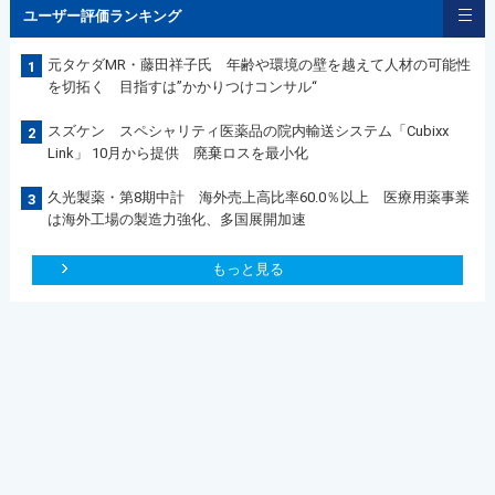
ユーザー評価ランキング
元タケダMR・藤田祥子氏 年齢や環境の壁を越えて人材の可能性
1
を切拓く 目指すは”かかりつけコンサル“
スズケン スペシャリティ医薬品の院内輸送システム「Cubixx
2
Link」 10月から提供 廃棄ロスを最小化
久光製薬・第8期中計 海外売上高比率60.0％以上 医療用薬事業
3
は海外工場の製造力強化、多国展開加速
もっと見る