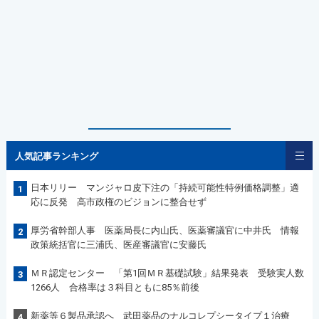
人気記事ランキング
日本リリー マンジャロ皮下注の「持続可能性特例価格調整」適
1
応に反発 高市政権のビジョンに整合せず
厚労省幹部人事 医薬局長に内山氏、医薬審議官に中井氏 情報
2
政策統括官に三浦氏、医産審議官に安藤氏
ＭＲ認定センター 「第1回ＭＲ基礎試験」結果発表 受験実人数
3
1266人 合格率は３科目ともに85％前後
新薬等６製品承認へ 武田薬品のナルコレプシータイプ１治療
4