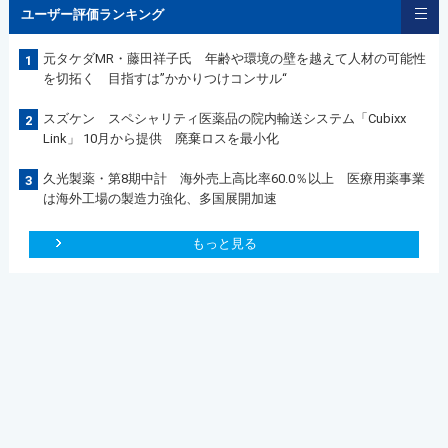
ユーザー評価ランキング
元タケダMR・藤田祥子氏 年齢や環境の壁を越えて人材の可能性
1
を切拓く 目指すは”かかりつけコンサル“
スズケン スペシャリティ医薬品の院内輸送システム「Cubixx
2
Link」 10月から提供 廃棄ロスを最小化
久光製薬・第8期中計 海外売上高比率60.0％以上 医療用薬事業
3
は海外工場の製造力強化、多国展開加速
もっと見る