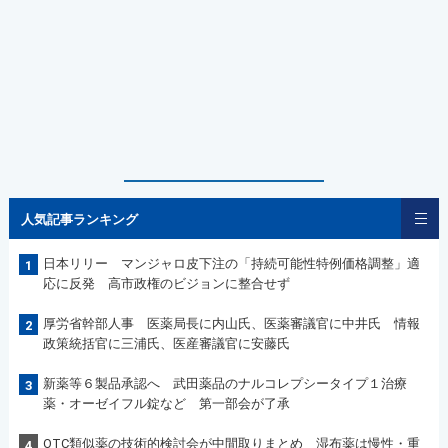
人気記事ランキング
日本リリー マンジャロ皮下注の「持続可能性特例価格調整」適
1
応に反発 高市政権のビジョンに整合せず
厚労省幹部人事 医薬局長に内山氏、医薬審議官に中井氏 情報
2
政策統括官に三浦氏、医産審議官に安藤氏
新薬等６製品承認へ 武田薬品のナルコレプシータイプ１治療
3
薬・オーゼイフル錠など 第一部会が了承
OTC類似薬の技術的検討会が中間取りまとめ 湿布薬は慢性・重
4