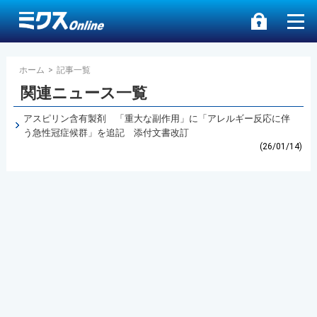
ホーム
>
記事一覧
関連ニュース一覧
アスピリン含有製剤 「重大な副作用」に「アレルギー反応に伴
う急性冠症候群」を追記 添付文書改訂
(26/01/14)