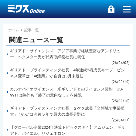
ホーム
>
記事一覧
関連ニュース一覧
ギリアド・サイエンシズ アジア事業で経験豊富なアンドリュ
ー・ヘクスター氏が代表取締役社長に就任
(26/04/02)
ギリアド・ブライスティング社長 4年連続2桁成長キープ ビジ
ネス変革は「AI活用」で 自身は3月末退任
(26/03/19)
カルナバイオサイエンス 米ギリアドとのライセンス契約 GS-
9911は除外も「終了の意向なし」を確認
(25/09/10)
ギリアド・ブライスティング社長 ２ケタ成長「全領域で事業拡
大」 ”がん”は今後５年で最大の成長分野に
(25/04/17)
【グローバル企業2024年決算トピックス＃４】アムジェン、ギリ
アド、バイエル、リジェネロン