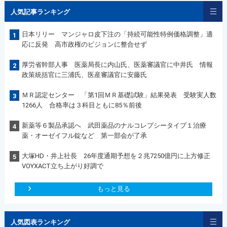
人気記事ランキング
日本リリー マンジャロ皮下注の「持続可能性特例価格調整」適
1
応に反発 高市政権のビジョンに整合せず
厚労省幹部人事 医薬局長に内山氏、医薬審議官に中井氏 情報
2
政策統括官に三浦氏、医産審議官に安藤氏
ＭＲ認定センター 「第1回ＭＲ基礎試験」結果発表 受験実人数
3
1266人 合格率は３科目ともに85％前後
新薬等６製品承認へ 武田薬品のナルコレプシータイプ１治療
4
薬・オーゼイフル錠など 第一部会が了承
大塚HD・井上社長 26年度通期予想を２兆7250億円に上方修正
5
VOYXACT立ち上がり好調で
もっと見る
人気図表ランキング