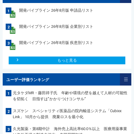
開発パイプライン 26年8月版 申請品リスト
1
開発パイプライン 26年8月版 企業別リスト
2
開発パイプライン 26年8月版 疾患別リスト
3
もっと見る
ユーザー評価ランキング
元タケダMR・藤田祥子氏 年齢や環境の壁を越えて人材の可能性
1
を切拓く 目指すは”かかりつけコンサル“
スズケン スペシャリティ医薬品の院内輸送システム「Cubixx
2
Link」 10月から提供 廃棄ロスを最小化
久光製薬・第8期中計 海外売上高比率60.0％以上 医療用薬事業
3