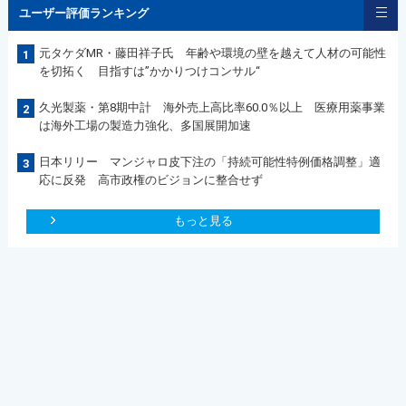
ユーザー評価ランキング
元タケダMR・藤田祥子氏 年齢や環境の壁を越えて人材の可能性
1
を切拓く 目指すは”かかりつけコンサル“
久光製薬・第8期中計 海外売上高比率60.0％以上 医療用薬事業
2
は海外工場の製造力強化、多国展開加速
日本リリー マンジャロ皮下注の「持続可能性特例価格調整」適
3
応に反発 高市政権のビジョンに整合せず
もっと見る