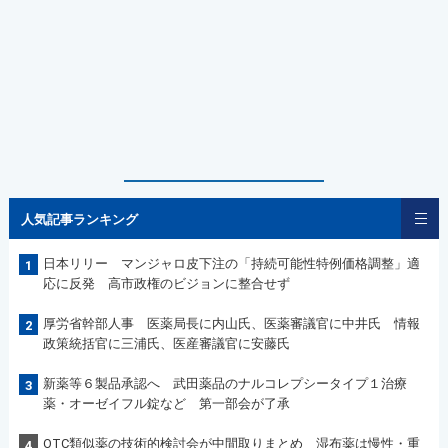
人気記事ランキング
日本リリー マンジャロ皮下注の「持続可能性特例価格調整」適
1
応に反発 高市政権のビジョンに整合せず
厚労省幹部人事 医薬局長に内山氏、医薬審議官に中井氏 情報
2
政策統括官に三浦氏、医産審議官に安藤氏
新薬等６製品承認へ 武田薬品のナルコレプシータイプ１治療
3
薬・オーゼイフル錠など 第一部会が了承
OTC類似薬の技術的検討会が中間取りまとめ 湿布薬は慢性・重
4