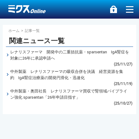
ホーム
>
記事一覧
関連ニュース一覧
レナリスファーマ 開発中の二重拮抗薬・sparsentan IgA腎症を
対象に26年に承認申請へ
(25/11/27)
中外製薬 レナリスファーマの吸収合併を決議 経営資源を集
約 IgA腎症治療薬の開発円滑化・迅速化
(25/11/19)
中外製薬・奥田社長 レナリスファーマ買収で腎領域パイプライ
ン強化 sparsentan「26年申請目指す」
(25/10/27)