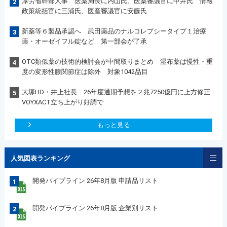
厚労省幹部人事 医薬局長に内山氏、医薬審議官に中井氏 情報
2
政策統括官に三浦氏、医産審議官に安藤氏
新薬等６製品承認へ 武田薬品のナルコレプシータイプ１治療
3
薬・オーゼイフル錠など 第一部会が了承
OTC類似薬の技術的検討会が中間取りまとめ 湿布薬は慢性・重
4
度の変形性膝関節症は除外 対象1042品目
大塚HD・井上社長 26年度通期予想を２兆7250億円に上方修正
5
VOYXACT立ち上がり好調で
もっと見る
人気図表ランキング
開発パイプライン 26年8月版 申請品リスト
1
開発パイプライン 26年8月版 企業別リスト
2