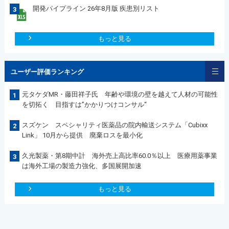
開発パイプライン 26年8月版 疾患別リスト
3
もっと見る
ユーザー評価ランキング
元タケダMR・藤田祥子氏 年齢や環境の壁を越えて人材の可能性
1
を切拓く 目指すは”かかりつけコンサル“
スズケン スペシャリティ医薬品の院内輸送システム「Cubixx
2
Link」 10月から提供 廃棄ロスを最小化
久光製薬・第8期中計 海外売上高比率60.0％以上 医療用薬事業
3
は海外工場の製造力強化、多国展開加速
もっと見る