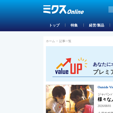
トップ
特集
経営/製品
ホーム
>
記事一覧
あなたに
プレミ
Outside V
ジャパンハ
様々な
2026/08/01