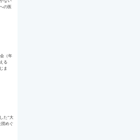
かない
への医
例会（年
える
じま
した“大
社団めぐ