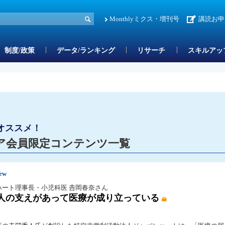
Monthlyミクス・増刊号
講読お申
制度/政策
データ/ランキング
リサーチ
スキルアッ
オススメ！
ア会員限定コンテンツ一覧
iew
ート理事長・小児科医 𠮷岡春奈さん
人の支えがあって医療が成り立っている