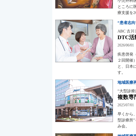
小児外科
ところに
療支援を2
“患者志向
ABC 古川
DTC
2026/06/01
疾患啓発
２回開催
と、日本
す。
地域医療
“大型診療
複数専
2025/07/01
早くから
型診療所
み会。