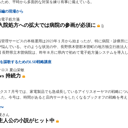
るため、平時から多面的な対策を練り有事に備えている。
再編の現場から
の電子処方箋
入院処方への拡大では病院の参画が必須に
箋管理サービスの本格運用は2023年１月から始まったが、特に病院・診療所
び悩んでいる。そのような状況の中、長野県木曽郡木曽町の地方独立行政法人
構 長野県立木曽病院は、昨年８月に県内で初めて電子処方箋システムを導入
年を謳歌するためのLSD戦略講座
クロス 夏山栄敏
vs 持続力
lyミクス７月号では、家電製品でも急成長しているアイリスオーヤマの戦略につ
した。今号は、時間があると店内サーチをしたくなるブックオフの戦略を考え
iew
夏さん
主人公の小説がヒット中