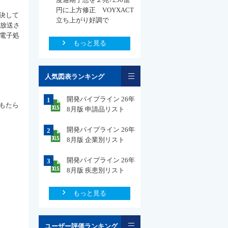
円に上方修正 VOYXACT
決して
立ち上がり好調で
て放送さ
が電子処
もっと見る
一覧
人気図表ランキング
開発パイプライン 26年
1
もたら
8月版 申請品リスト
開発パイプライン 26年
2
8月版 企業別リスト
開発パイプライン 26年
3
8月版 疾患別リスト
もっと見る
一覧
ユーザー評価ランキング