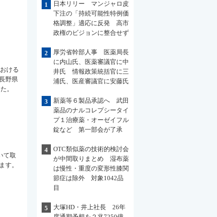
日本リリー マンジャロ皮
1
下注の「持続可能性特例価
格調整」適応に反発 高市
政権のビジョンに整合せず
厚労省幹部人事 医薬局長
2
に内山氏、医薬審議官に中
における
井氏 情報政策統括官に三
長野県
浦氏、医産審議官に安藤氏
した。
新薬等６製品承認へ 武田
3
薬品のナルコレプシータイ
プ１治療薬・オーゼイフル
錠など 第一部会が了承
OTC類似薬の技術的検討会
4
いて取
が中間取りまとめ 湿布薬
ます。
は慢性・重度の変形性膝関
節症は除外 対象1042品
目
大塚HD・井上社長 26年
5
度通期予想を２兆7250億