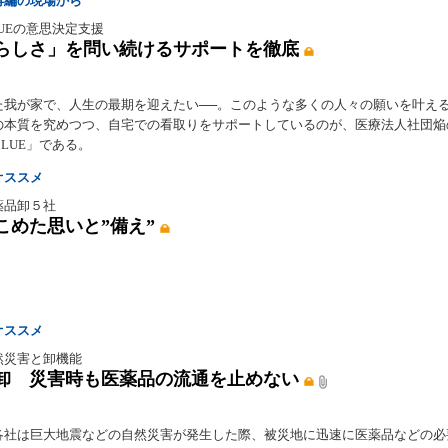
再編の現場から
BLUEの意思決定支援
らしさ」を問い続けるサポートを徹底
た我が家で、人生の最期を迎えたい──。このような多くの人々の願いを叶え
の本質を究めつつ、自宅での看取りをサポートしているのが、医療法人社団焔
BLUE」である。
オススメ
薬品卸５社
にこめた思いと”備え”
オススメ
然災害と卸機能
卸 災害時も医薬品の流通を止めない
各社は巨大地震などの自然災害が発生した際、被災地に迅速に医薬品などの必