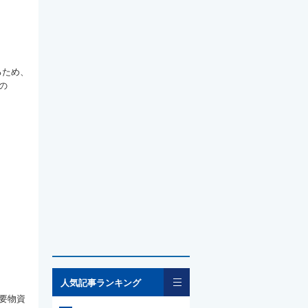
るため、
の
一覧
人気記事ランキング
要物資