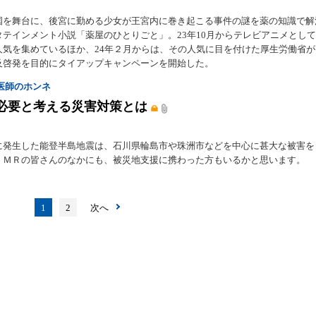
国を舞台に、後宮に勤める少女が王宮内に巻き起こる事件の謎を薬の知識で解
タテインメント小説「薬屋のひとりごと」。23年10月からテレビアニメとし
人気を集めているほか、24年２月からは、その人気に目を付けた厚生労働省
及啓発を目的にタイアップキャンペーンを開始した。
医師のホンネ
必要と考える災害対策とは
に発生した能登半島地震は、石川県輪島市や珠洲市などを中心に甚大な被害を
。ＭＲの皆さんのなかにも、被災地支援に携わった方もいるかと思います。
1
2
次へ