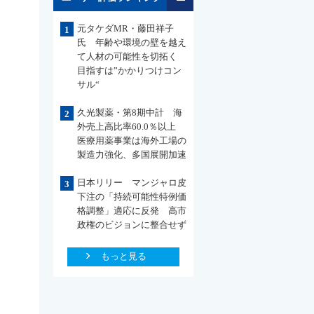
元タケダMR・藤田祥子
1
氏 年齢や環境の壁を越え
て人材の可能性を切拓く
目指すは”かかりつけコン
サル“
久光製薬・第8期中計 海
2
外売上高比率60.0％以上
医療用薬事業は海外工場の
製造力強化、多国展開加速
日本リリー マンジャロ皮
3
下注の「持続可能性特例価
格調整」適応に反発 高市
政権のビジョンに整合せず
もっと見る