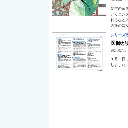
架空の帝
いくエン
れるなど
方箋の普
シリーズ 
医師が
2024/02/01
１月１日
しました