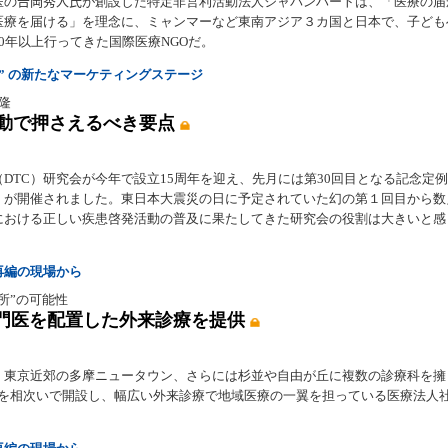
医の𠮷岡秀人氏が創設した特定非営利活動法人ジャパンハートは、「医療の届
医療を届ける」を理念に、ミャンマーなど東南アジア３カ国と日本で、子ども
0年以上行ってきた国際医療NGOだ。
” の新たなマーケティングステージ
 隆
活動で押さえるべき要点
（DTC）研究会が今年で設立15周年を迎え、先月には第30回目となる記念定
）が開催されました。東日本大震災の日に予定されていた幻の第１回目から数
における正しい疾患啓発活動の普及に果たしてきた研究会の役割は大きいと感
再編の現場から
所”の可能性
門医を配置した外来診療を提供
、東京近郊の多摩ニュータウン、さらには杉並や自由が丘に複数の診療科を擁
”を相次いで開設し、幅広い外来診療で地域医療の一翼を担っている医療法人