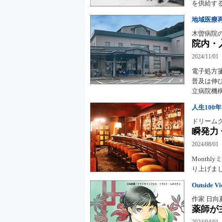
を供給す
地域医療
木曽病院
院内・
2024/11/01
電子処方
普及は伸
立病院機
人生100
ドリーム
瞬発力 
2024/08/01
Month
り上げま
Outside V
作家 日向
薬師が
2024/04/01