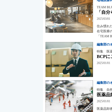
地域医療
TEAM 
「自分
2025/03/01
住み慣れ
在宅医療
「TEAM 
編集部の
特集 医
BCP
2025/01/01
編集部の
特集 自
医薬品
2025/01/01
医薬品卸