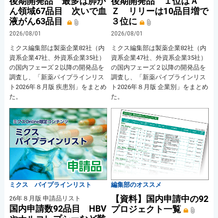
後期開発品 最多は肺が
後期開発品 １位はＡ
ん領域67品目 次いで血
Ｚ リリーは10品目増で
液がん63品目
３位に
2026/08/01
2026/08/01
ミクス編集部は製薬企業82社（内
ミクス編集部は製薬企業82社（内
資系企業47社、外資系企業35社）
資系企業47社、外資系企業35社）
の国内フェーズ２以降の開発品を
の国内フェーズ２以降の開発品を
調査し、「新薬パイプラインリス
調査し、「新薬パイプラインリス
ト2026年８月版 疾患別」をまとめ
ト2026年８月版 企業別」をまとめ
た。
た。
ミクス パイプラインリスト
編集部のオススメ
【資料】国内申請中の92
26年８月版 申請品リスト
国内申請数92品目 HBV
プロジェクト一覧