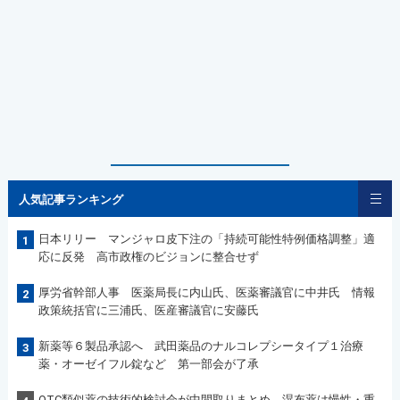
人気記事ランキング
日本リリー マンジャロ皮下注の「持続可能性特例価格調整」適
1
応に反発 高市政権のビジョンに整合せず
厚労省幹部人事 医薬局長に内山氏、医薬審議官に中井氏 情報
2
政策統括官に三浦氏、医産審議官に安藤氏
新薬等６製品承認へ 武田薬品のナルコレプシータイプ１治療
3
薬・オーゼイフル錠など 第一部会が了承
OTC類似薬の技術的検討会が中間取りまとめ 湿布薬は慢性・重