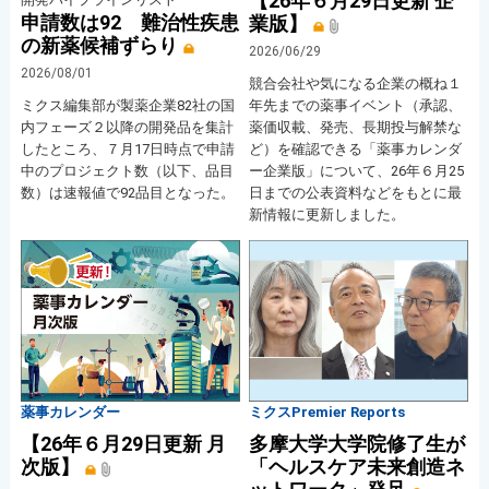
【26年６月29日更新 企
申請数は92 難治性疾患
業版】
の新薬候補ずらり
2026/06/29
2026/08/01
競合会社や気になる企業の概ね１
ミクス編集部が製薬企業82社の国
年先までの薬事イベント（承認、
内フェーズ２以降の開発品を集計
薬価収載、発売、長期投与解禁な
したところ、７月17日時点で申請
ど）を確認できる「薬事カレンダ
中のプロジェクト数（以下、品目
ー企業版」について、26年６月25
数）は速報値で92品目となった。
日までの公表資料などをもとに最
新情報に更新しました。
薬事カレンダー
ミクスPremier Reports
【26年６月29日更新 月
多摩大学大学院修了生が
次版】
「ヘルスケア未来創造ネ