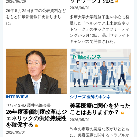
ットワーク」発足
2026/06/29
2026/06/01
26年６月25日までの公表資料など
をもとに最新情報に更新しまし
多摩大学大学院修了生を中心に発
た。
足した「ヘルスケア未来創造ネッ
トワーク」のキックオフミーティ
ングが５月10日、品川サテライト
キャンパスで開催された。
INTERVIEW
シリーズ 医師のホンネ
美容医療に関心を持った
サワイGHD 澤井光郎会長
26年度薬価制度改革はジ
ことはありますか？
ェネリックの供給持続性
2026/05/01
を確保する
昨今の市場の急速な広がりととも
2026/05/01
に、美容医療に関するトラブルが