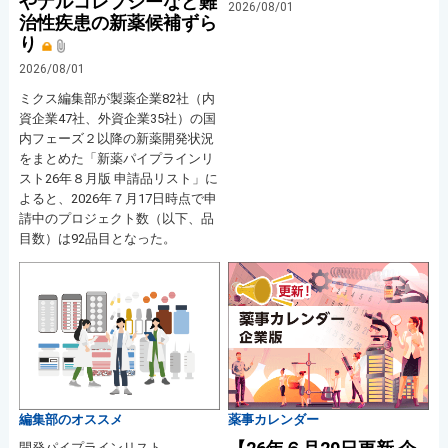
やナルコレプシーなど難
2026/08/01
治性疾患の新薬候補ずら
り
2026/08/01
ミクス編集部が製薬企業82社（内
資企業47社、外資企業35社）の国
内フェーズ２以降の新薬開発状況
をまとめた「新薬パイプラインリ
スト26年８月版 申請品リスト」に
よると、2026年７月17日時点で申
請中のプロジェクト数（以下、品
目数）は92品目となった。
編集部のオススメ
薬事カレンダー
開発パイプラインリスト