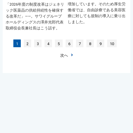
増加しています。そのため厚生労
「2026年度の制度改革はジェネリ
働省では、自由診療である美容医
ック医薬品の供給持続性を確保す
療に対しても規制の導入に乗り出
る改革だ」――。サワイグループ
しました。
ホールディングスの澤井光郎代表
取締役会長兼社長はこう話す。
1
2
3
4
5
6
7
8
9
10
次へ