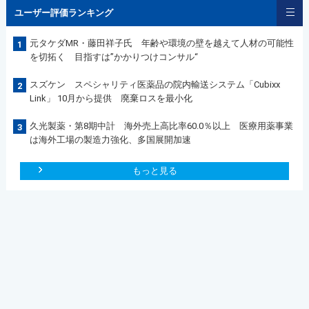
ユーザー評価ランキング
元タケダMR・藤田祥子氏 年齢や環境の壁を越えて人材の可能性
1
を切拓く 目指すは”かかりつけコンサル“
スズケン スペシャリティ医薬品の院内輸送システム「Cubixx
2
Link」 10月から提供 廃棄ロスを最小化
久光製薬・第8期中計 海外売上高比率60.0％以上 医療用薬事業
3
は海外工場の製造力強化、多国展開加速
もっと見る