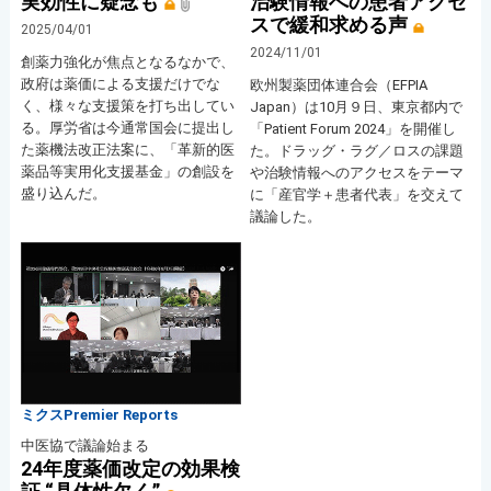
実効性に疑念も
治験情報への患者アクセ
スで緩和求める声
2025/04/01
2024/11/01
創薬力強化が焦点となるなかで、
政府は薬価による支援だけでな
欧州製薬団体連合会（EFPIA
く、様々な支援策を打ち出してい
Japan）は10月９日、東京都内で
る。厚労省は今通常国会に提出し
「Patient Forum 2024」を開催し
た薬機法改正法案に、「革新的医
た。ドラッグ・ラグ／ロスの課題
薬品等実用化支援基金」の創設を
や治験情報へのアクセスをテーマ
盛り込んだ。
に「産官学＋患者代表」を交えて
議論した。
ミクスPremier Reports
中医協で議論始まる
24年度薬価改定の効果検