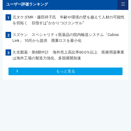
ユーザー評価ランキング
元タケダMR・藤田祥子氏 年齢や環境の壁を越えて人材の可能性
1
を切拓く 目指すは”かかりつけコンサル“
スズケン スペシャリティ医薬品の院内輸送システム「Cubixx
2
Link」 10月から提供 廃棄ロスを最小化
久光製薬・第8期中計 海外売上高比率60.0％以上 医療用薬事業
3
は海外工場の製造力強化、多国展開加速
もっと見る