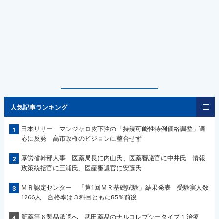
人気記事ランキング
日本リリー マンジャロ皮下注の「持続可能性特例価格調整」適
1
応に反発 高市政権のビジョンに整合せず
厚労省幹部人事 医薬局長に内山氏、医薬審議官に中井氏 情報
2
政策統括官に三浦氏、医産審議官に安藤氏
ＭＲ認定センター 「第1回ＭＲ基礎試験」結果発表 受験実人数
3
1266人 合格率は３科目ともに85％前後
新薬等６製品承認へ 武田薬品のナルコレプシータイプ１治療
4