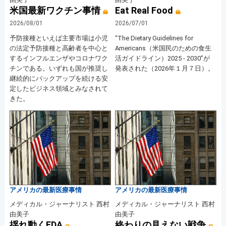
米国最新ワクチン事情
Eat Real Food
2026/08/01
2026/07/01
予防接種といえば主要市場は小児
“The Dietary Guidelines for
の法定予防接種と高齢者を中心と
Americans（米国民のための食生
するインフルエンザやコロナワク
活ガイドライン）2025 - 2030”が
チンである。いずれも国が推奨し
発表された（2026年１月７日）。
継続的にバックアップを続ける安
定したビジネス領域とみなされて
きた。
アメリカの最新医療事情
アメリカの最新医療事情
メディカル・ジャーナリスト 西村
メディカル・ジャーナリスト 西村
由美子
由美子
揺れ動くFDA
終わりの見えない戦争