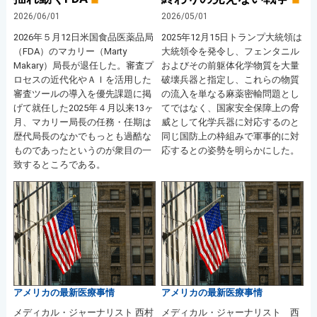
2026/06/01
2026/05/01
2026年５月12日米国食品医薬品局
2025年12月15日トランプ大統領は
（FDA）のマカリー（Marty
大統領令を発令し、フェンタニル
Makary）局長が退任した。審査プ
およびその前躯体化学物質を大量
ロセスの近代化やＡＩを活用した
破壊兵器と指定し、これらの物質
審査ツールの導入を優先課題に掲
の流入を単なる麻薬密輸問題とし
げて就任した2025年４月以来13ヶ
てではなく、国家安全保障上の脅
月、マカリー局長の任務・任期は
威として化学兵器に対応するのと
歴代局長のなかでもっとも過酷な
同じ国防上の枠組みで軍事的に対
ものであったというのが衆目の一
応するとの姿勢を明らかにした。
致するところである。
アメリカの最新医療事情
アメリカの最新医療事情
メディカル・ジャーナリスト 西村
メディカル・ジャーナリスト 西