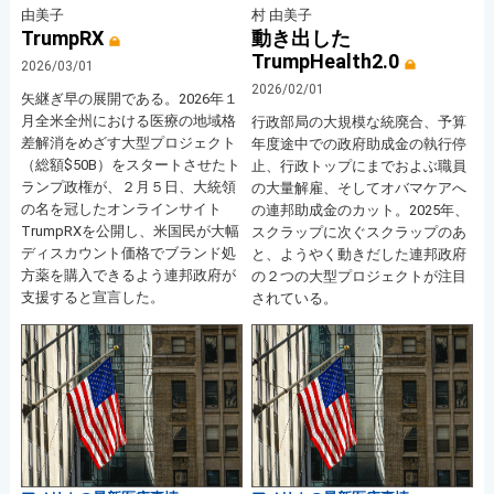
由美子
村 由美子
TrumpRX
動き出した
TrumpHealth2.0
2026/03/01
2026/02/01
矢継ぎ早の展開である。2026年１
月全米全州における医療の地域格
行政部局の大規模な統廃合、予算
差解消をめざす大型プロジェクト
年度途中での政府助成金の執行停
（総額$50B）をスタートさせたト
止、行政トップにまでおよぶ職員
ランプ政権が、２月５日、大統領
の大量解雇、そしてオバマケアへ
の名を冠したオンラインサイト
の連邦助成金のカット。2025年、
TrumpRXを公開し、米国民が大幅
スクラップに次ぐスクラップのあ
ディスカウント価格でブランド処
と、ようやく動きだした連邦政府
方薬を購入できるよう連邦政府が
の２つの大型プロジェクトが注目
支援すると宣言した。
されている。