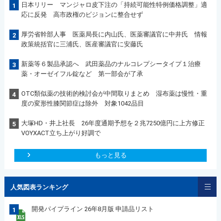
日本リリー マンジャロ皮下注の「持続可能性特例価格調整」適
1
応に反発 高市政権のビジョンに整合せず
厚労省幹部人事 医薬局長に内山氏、医薬審議官に中井氏 情報
2
政策統括官に三浦氏、医産審議官に安藤氏
新薬等６製品承認へ 武田薬品のナルコレプシータイプ１治療
3
薬・オーゼイフル錠など 第一部会が了承
OTC類似薬の技術的検討会が中間取りまとめ 湿布薬は慢性・重
4
度の変形性膝関節症は除外 対象1042品目
大塚HD・井上社長 26年度通期予想を２兆7250億円に上方修正
5
VOYXACT立ち上がり好調で
もっと見る
人気図表ランキング
開発パイプライン 26年8月版 申請品リスト
1