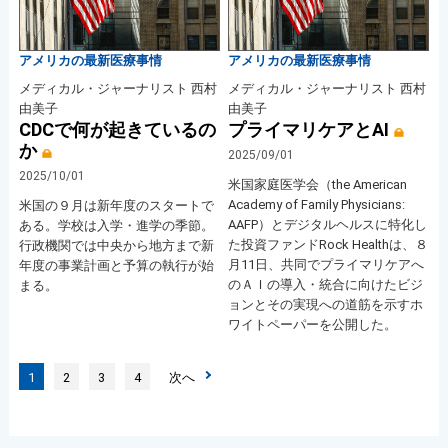
アメリカの最新医療事情
アメリカの最新医療事情
メディカル・ジャーナリスト 西村
メディカル・ジャーナリスト 西村
由美子
由美子
CDCで何が起きているの
プライマリケアとAI
か
2025/09/01
2025/10/01
米国家庭医学会（the American
Academy of Family Physicians:
米国の９月は新年度のスタートで
AAFP）とデジタルヘルスに特化し
ある。学校は入学・進学の季節。
た投資ファンドRock Healthは、８
行政機関では中央から地方まで新
月11日、共同でプライマリケアへ
年度の事業計画と予算の執行が始
のＡＩの導入・統合に向けたビジ
まる。
ョンとその実現への道筋を示すホ
ワイトペーパーを公開した。
1
2
3
4
次へ