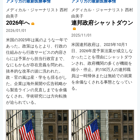
アメリカの最新医療事情
アメリカの最新医療事情
メディカル・ジャーナリスト 西村
メディカル・ジャーナリスト 西村
由美子
由美子
2026年へ
連邦政府シャットダウン
2026/01/01
2025/11/01
米国の2025年は嵐のような一年で
米国連邦政府は、2025年10月1
あった。政策はもとより、行政の
日、2026年度予算法案が成立しな
仕組みから行政サービスの内容さ
かったことを理由にシャットダウ
らには予算から担当行政官まで、
ンされ、政府機関の多くが機能を
なにもかもが存在意義を問われ、
縮小・停止、約150万人の連邦職
抜本的な改革の波に洗われた。
員は一時帰休または無給での就業
政・官の嵐は産・学をも揺るがし
を余儀なくされる事態となってい
た。企業は海外展開や広告戦略か
る。
ら製造ラインの見直しまでを余儀
なくされ、学術研究には方向転換
が迫られている。