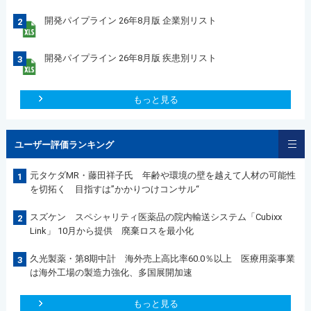
開発パイプライン 26年8月版 企業別リスト
2
開発パイプライン 26年8月版 疾患別リスト
3
もっと見る
ユーザー評価ランキング
元タケダMR・藤田祥子氏 年齢や環境の壁を越えて人材の可能性
1
を切拓く 目指すは”かかりつけコンサル“
スズケン スペシャリティ医薬品の院内輸送システム「Cubixx
2
Link」 10月から提供 廃棄ロスを最小化
久光製薬・第8期中計 海外売上高比率60.0％以上 医療用薬事業
3
は海外工場の製造力強化、多国展開加速
もっと見る