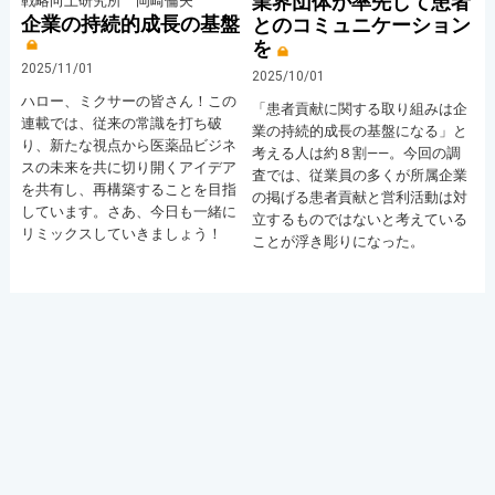
業界団体が率先して患者
戦略向上研究所 岡崎倫夫
企業の持続的成長の基盤
とのコミュニケーション
を
2025/11/01
2025/10/01
ハロー、ミクサーの皆さん！この
「患者貢献に関する取り組みは企
連載では、従来の常識を打ち破
業の持続的成長の基盤になる」と
り、新たな視点から医薬品ビジネ
考える人は約８割――。今回の調
スの未来を共に切り開くアイデア
査では、従業員の多くが所属企業
を共有し、再構築することを目指
の掲げる患者貢献と営利活動は対
しています。さあ、今日も一緒に
立するものではないと考えている
リミックスしていきましょう！
ことが浮き彫りになった。