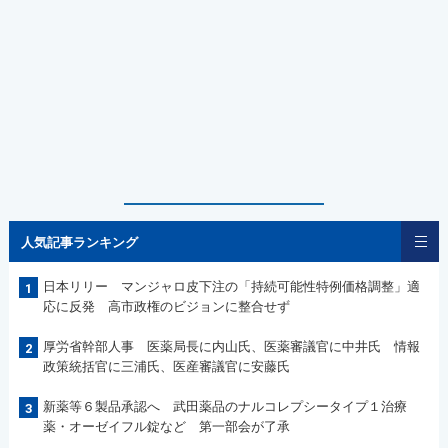
人気記事ランキング
日本リリー マンジャロ皮下注の「持続可能性特例価格調整」適
1
応に反発 高市政権のビジョンに整合せず
厚労省幹部人事 医薬局長に内山氏、医薬審議官に中井氏 情報
2
政策統括官に三浦氏、医産審議官に安藤氏
新薬等６製品承認へ 武田薬品のナルコレプシータイプ１治療
3
薬・オーゼイフル錠など 第一部会が了承