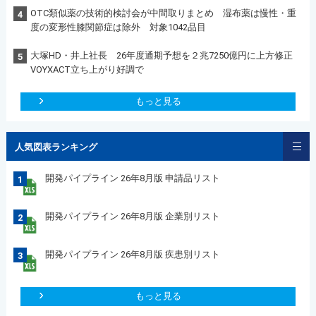
OTC類似薬の技術的検討会が中間取りまとめ 湿布薬は慢性・重
4
度の変形性膝関節症は除外 対象1042品目
大塚HD・井上社長 26年度通期予想を２兆7250億円に上方修正
5
VOYXACT立ち上がり好調で
もっと見る
人気図表ランキング
開発パイプライン 26年8月版 申請品リスト
1
開発パイプライン 26年8月版 企業別リスト
2
開発パイプライン 26年8月版 疾患別リスト
3
もっと見る