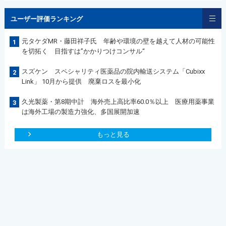
ユーザー評価ランキング
元タケダMR・藤田祥子氏 年齢や環境の壁を越えて人材の可能性
1
を切拓く 目指すは”かかりつけコンサル“
スズケン スペシャリティ医薬品の院内輸送システム「Cubixx
2
Link」 10月から提供 廃棄ロスを最小化
久光製薬・第8期中計 海外売上高比率60.0％以上 医療用薬事業
3
は海外工場の製造力強化、多国展開加速
もっと見る