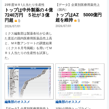
25年度ＭＲ1人当たり生産性
【データ】企業別医療用薬売上
トップは中外製薬の４億
（国内）
トップはAZ 5000億円
7240万円 ５社が３億
超を維持
円超
2026/07/01
2026/07/01
ミクス編集部は製薬各社が公表し
た直近の国内医療用医薬品売上高
と、ＭＲ数アンケートの調査結果
（ミクス６月号掲載）を用いてＭ
Ｒ１人当たりの生産性を試算し
た。
編集部のオススメ
編集部のオススメ
【データ】企業別医療用薬売上
10社の国内トップライン