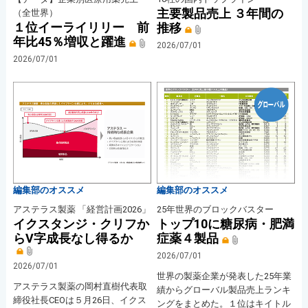
主要製品売上 ３年間の
（全世界）
１位イーライリリー 前
推移
年比45％増収と躍進
2026/07/01
2026/07/01
編集部のオススメ
編集部のオススメ
アステラス製薬 「経営計画2026」
25年世界のブロックバスター
イクスタンジ・クリフか
トップ10に糖尿病・肥満
らV字成長なし得るか
症薬４製品
2026/07/01
2026/07/01
世界の製薬企業が発表した25年業
アステラス製薬の岡村直樹代表取
績からグローバル製品売上ランキ
締役社長CEOは５月26日、イクス
ングをまとめた。１位はキイトル