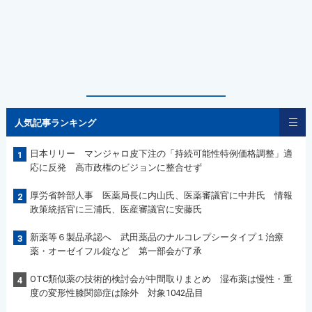
人気記事ランキング
日本リリー マンジャロ皮下注の「持続可能性特例価格調整」適
1
応に反発 高市政権のビジョンに整合せず
厚労省幹部人事 医薬局長に内山氏、医薬審議官に中井氏 情報
2
政策統括官に三浦氏、医産審議官に安藤氏
新薬等６製品承認へ 武田薬品のナルコレプシータイプ１治療
3
薬・オーゼイフル錠など 第一部会が了承
OTC類似薬の技術的検討会が中間取りまとめ 湿布薬は慢性・重
4
度の変形性膝関節症は除外 対象1042品目