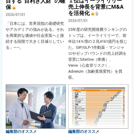
１位はイーライリリー
目する“目利き人財” の確
売上伸長を背景にM&A
保
を活発化
2026/07/01
2026/07/01
「日本には、世界屈指の基礎研究
やアカデミアの強みがある。それ
25年度の研究開発費ランキングの
を商業的な価値や社会実装へと接
トップは、イーライリリーで、前
続する段階で大きく目減りしてい
年比14％増の２兆4161億円を投じ
る」――。
た。GIP/GLP-1作動薬・マンジャ
ロやゼップバウンドの売上好調を
背景にSiteOne（疼痛）、
Verve（心血管リスク）、
Adverum（加齢黄斑変性）を買
収。
編集部のオススメ
編集部のオススメ