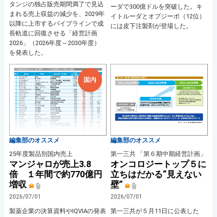
タンジの独占販売期間満了で見込
ーダで300億ドルを突破した。キ
まれる売上収益の減少を、2029年
イトルーダとオプジーボ（12位）
以降に上市するパイプラインで成
には皮下注製剤が登場した。
長軌道に回復させる「経営計画
2026」（2026年度～2030年度）
を発表した。
編集部のオススメ
編集部のオススメ
25年度製品別国内売上
第一三共 「第６期中期経営計画」
マンジャロが売上3.8
オンコロジートップ５に
倍 １年間で約770億円
立ちはだかる“見えない
増収
壁”
2026/07/01
2026/07/01
製薬企業の決算資料やIQVIAの発表
第一三共が５月11日に公表した