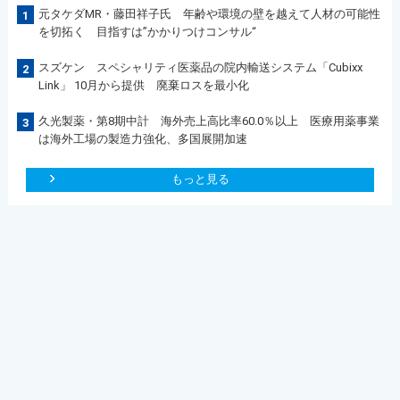
元タケダMR・藤田祥子氏 年齢や環境の壁を越えて人材の可能性
1
を切拓く 目指すは”かかりつけコンサル“
スズケン スペシャリティ医薬品の院内輸送システム「Cubixx
2
Link」 10月から提供 廃棄ロスを最小化
久光製薬・第8期中計 海外売上高比率60.0％以上 医療用薬事業
3
は海外工場の製造力強化、多国展開加速
もっと見る