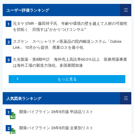
ユーザー評価ランキング
元タケダMR・藤田祥子氏 年齢や環境の壁を越えて人材の可能性
1
を切拓く 目指すは”かかりつけコンサル“
スズケン スペシャリティ医薬品の院内輸送システム「Cubixx
2
Link」 10月から提供 廃棄ロスを最小化
久光製薬・第8期中計 海外売上高比率60.0％以上 医療用薬事業
3
は海外工場の製造力強化、多国展開加速
もっと見る
人気図表ランキング
開発パイプライン 26年8月版 申請品リスト
1
開発パイプライン 26年8月版 企業別リスト
2