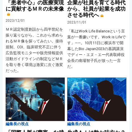
「患者中心」の医療実現
企業が社員を育てる時代
に貢献するＭＲの未来像
から、社員が起業を成功
させる時代へ
2023/12/01
2023/11/01
ＭＲ認定制度創設から四半世紀を
「私はWork Life Balanceという言
振り返りながら、これから求めら
葉が一番嫌いです。Work is Lifeで
れるＭＲ像を探ってみたい。接待
す」――。10月11日に横浜市で開
規制、COI、臨床研究不正に伴う
幕したBio Japan2023の基調講演
広告監視モニターや販売情報提供
でディー・エヌ・エー代表取締役
活動ガイドラインの制定などＭＲ
会長の南場智子氏が放った一言
を取り巻く環境は激変に次ぐ激変
だ。
だった。
編集長の視点
編集長の視点