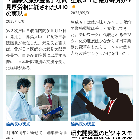
「国際人脈が豊富」な武
生成ＡＩは敵か味方か？
見厚労相に託されたUHC
の実現
2023/09/01
2023/10/01
生成ＡＩは敵か味方か？ ここ数年
で業務環境は著しく変化してき
第２次岸田再改造内閣が９月13日
た。テレワークに代表されるデジ
に発足し、厚労大臣に武見敬三参
タル化の進展は少なからず日常業
院議員が就任した。武見氏と言え
務に変革をもたらし、ＭＲの働き
ば、父が日本医師会の武見太郎元
方を改善するきっかけを作った。
会長で、自身が参院選に出馬する
際に、日本医師連携の支援を受け
た経緯がある。
編集長の視点
編集長の視点
研究開発型のビジネスモ
創刊50周年に寄せて 編集長 沼田
佳之