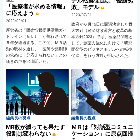
デル転換促進は「優勝劣
「医療者が求める情報」
敗」モデル
に応えよう
2023/07/01
2023/08/01
政府が６月16日に閣議決定した骨
厚労省の「販売情報提供活動ガイ
太方針（経済財政運営と改革の基
ドライン（ＧＬ）」が施行されて
本方針2023）では、医薬品関連と
５年が経過する。この間、ＭＲ活
して、創薬力強化に向けて「研究
動の取材を通じ、「医師や薬剤師
開発型のビジネスモデルへの転換
の求めに十分応えられない」との
促進」を行う方針が明示された。
嘆きの声を沢山聞いた。
編集長の視点
編集長の視点
MR数が減っても果たす
ＭＲは「対話型コミュニ
役割は変わらない
ケーション」に原点回帰