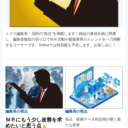
ミクス編集長・沼田の“視点”を掲載します！雑誌の巻頭企画に関連
し、編集長独自の切り口でＭＲ活動や製薬業界のトレンドを一刀両断
するコーナーです。Onlineでは特別版も予定します。お楽しみに！
編集長の視点
編集長の視点
ＭＲにもう少し改善を求
視点 医療データ利活用が開く新
めたいと思う点
たな世界