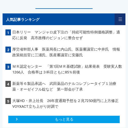
人気記事ランキング
日本リリー マンジャロ皮下注の「持続可能性特例価格調整」適
1
応に反発 高市政権のビジョンに整合せず
厚労省幹部人事 医薬局長に内山氏、医薬審議官に中井氏 情報
2
政策統括官に三浦氏、医産審議官に安藤氏
ＭＲ認定センター 「第1回ＭＲ基礎試験」結果発表 受験実人数
3
1266人 合格率は３科目ともに85％前後
新薬等６製品承認へ 武田薬品のナルコレプシータイプ１治療
4
薬・オーゼイフル錠など 第一部会が了承
大塚HD・井上社長 26年度通期予想を２兆7250億円に上方修正
5
VOYXACT立ち上がり好調で
もっと見る