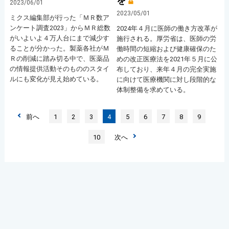
を
2023/06/01
2023/05/01
ミクス編集部が行った「ＭＲ数ア
ンケート調査2023」からＭＲ総数
2024年４月に医師の働き方改革が
がいよいよ４万人台にまで減少す
施行される。厚労省は、医師の労
ることが分かった。製薬各社がＭ
働時間の短縮および健康確保のた
Ｒの削減に踏み切る中で、医薬品
めの改正医療法を2021年５月に公
の情報提供活動そのもののスタイ
布しており、来年４月の完全実施
ルにも変化が見え始めている。
に向けて医療機関に対し段階的な
体制整備を求めている。
前へ
1
2
3
4
5
6
7
8
9
10
次へ