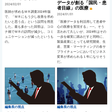
データが創る「国民・患
2024/02/01
者目線」の医療
医師が求めるＭＲ調査2024年版
2024/01/01
で、「ＭＲにもう少し改善を求め
たいと思う点」という設問を用意
「医療データを利活用して患者中
した。最も多かった回答は、コロ
心の医療を実現する」――。そう
ナ禍でＭＲの訪問が減少し、コミ
言われて久しいが、2024年はその
ュニケーションが減ったというも
一歩を確実に踏みだすと同時に、
の。
製薬産業にとっても研究開発、生
産、営業・マーケティングの各サ
プライチェーンにおいてビジネス
変革が求められる１年になりそう
だ。
編集長の視点
編集長の視点