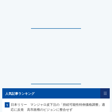
人気記事ランキング
日本リリー マンジャロ皮下注の「持続可能性特例価格調整」適
1
応に反発 高市政権のビジョンに整合せず