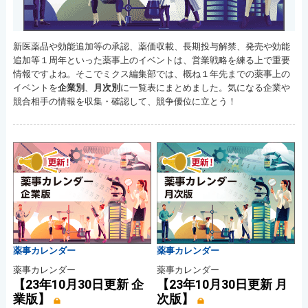
新医薬品や効能追加等の承認、薬価収載、長期投与解禁、発売や効能
追加等１周年といった薬事上のイベントは、営業戦略を練る上で重要
情報ですよね。そこでミクス編集部では、概ね１年先までの薬事上の
イベントを
企業別
、
月次別
に一覧表にまとめました。気になる企業や
競合相手の情報を収集・確認して、競争優位に立とう！
薬事カレンダー
薬事カレンダー
薬事カレンダー
薬事カレンダー
【23年10月30日更新 企
【23年10月30日更新 月
業版】
次版】