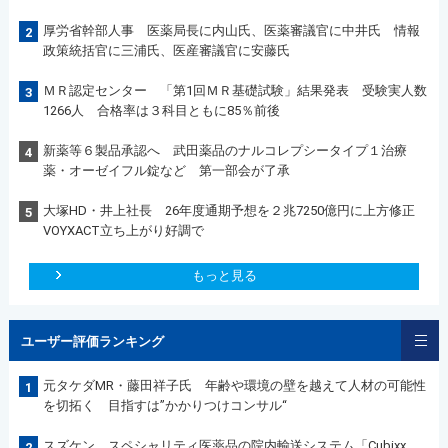
厚労省幹部人事 医薬局長に内山氏、医薬審議官に中井氏 情報
2
政策統括官に三浦氏、医産審議官に安藤氏
ＭＲ認定センター 「第1回ＭＲ基礎試験」結果発表 受験実人数
3
1266人 合格率は３科目ともに85％前後
新薬等６製品承認へ 武田薬品のナルコレプシータイプ１治療
4
薬・オーゼイフル錠など 第一部会が了承
大塚HD・井上社長 26年度通期予想を２兆7250億円に上方修正
5
VOYXACT立ち上がり好調で
もっと見る
ユーザー評価ランキング
元タケダMR・藤田祥子氏 年齢や環境の壁を越えて人材の可能性
1
を切拓く 目指すは”かかりつけコンサル“
スズケン スペシャリティ医薬品の院内輸送システム「Cubixx
2